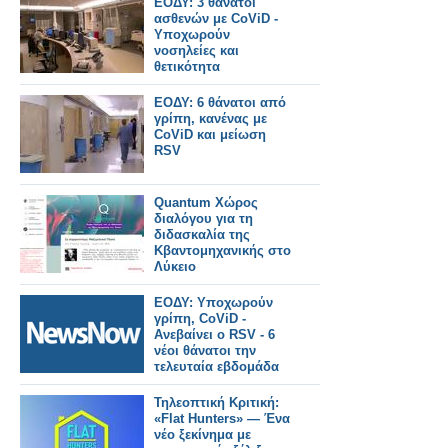
ΕΟΔΥ: 3 θάνατοι
ασθενών με CoViD -
Υποχωρούν
νοσηλείες και
θετικότητα
ΕΟΔΥ: 6 θάνατοι από
γρίπη, κανένας με
CoViD και μείωση
RSV
Quantum Χώρος
διαλόγου για τη
διδασκαλία της
Κβαντομηχανικής στο
Λύκειο
ΕΟΔΥ: Υποχωρούν
γρίπη, CoViD -
Ανεβαίνει ο RSV - 6
νέοι θάνατοι την
τελευταία εβδομάδα
Τηλεοπτική Κριτική:
«Flat Hunters» — Ένα
νέο ξεκίνημα με