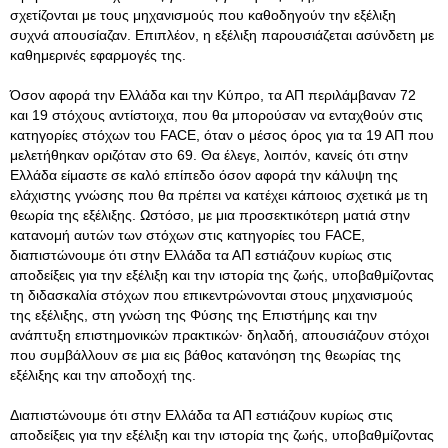
σχετίζονται με τους μηχανισμούς που καθοδηγούν την εξέλιξη
συχνά απουσίαζαν. Επιπλέον, η εξέλιξη παρουσιάζεται ασύνδετη με
καθημερινές εφαρμογές της.
Όσον αφορά την Ελλάδα και την Κύπρο, τα ΑΠ περιλάμβαναν 72
και 19 στόχους αντίστοιχα, που θα μπορούσαν να ενταχθούν στις
κατηγορίες στόχων του FACE, όταν ο μέσος όρος για τα 19 ΑΠ που
μελετήθηκαν οριζόταν στο 69. Θα έλεγε, λοιπόν, κανείς ότι στην
Ελλάδα είμαστε σε καλό επίπεδο όσον αφορά την κάλυψη της
ελάχιστης γνώσης που θα πρέπει να κατέχει κάποιος σχετικά με τη
θεωρία της εξέλιξης. Ωστόσο, με μια προσεκτικότερη ματιά στην
κατανομή αυτών των στόχων στις κατηγορίες του FACE,
διαπιστώνουμε ότι στην Ελλάδα τα ΑΠ εστιάζουν κυρίως στις
αποδείξεις για την εξέλιξη και την ιστορία της ζωής, υποβαθμίζοντας
τη διδασκαλία στόχων που επικεντρώνονται στους μηχανισμούς
της εξέλιξης, στη γνώση της Φύσης της Επιστήμης και την
ανάπτυξη επιστημονικών πρακτικών· δηλαδή, απουσιάζουν στόχοι
που συμβάλλουν σε μια εις βάθος κατανόηση της θεωρίας της
εξέλιξης και την αποδοχή της.
Διαπιστώνουμε ότι στην Ελλάδα τα ΑΠ εστιάζουν κυρίως στις
αποδείξεις για την εξέλιξη και την ιστορία της ζωής, υποβαθμίζοντας