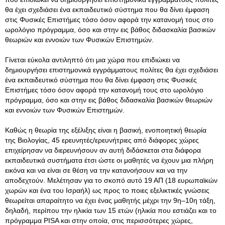
θα έχει σχεδιάσει ένα εκπαιδευτικό σύστημα που θα δίνει έμφαση
στις Φυσικές Επιστήμες τόσο όσον αφορά την κατανομή τους στο
ωρολόγιο πρόγραμμα, όσο και στην εις βάθος διδασκαλία βασικών
θεωριών και εννοιών των Φυσικών Επιστημών.
Γίνεται εύκολα αντιληπτό ότι μια χώρα που επιδιώκει να
δημιουργήσει επιστημονικά εγγράμματους πολίτες θα έχει σχεδιάσει
ένα εκπαιδευτικό σύστημα που θα δίνει έμφαση στις Φυσικές
Επιστήμες τόσο όσον αφορά την κατανομή τους στο ωρολόγιο
πρόγραμμα, όσο και στην εις βάθος διδασκαλία βασικών θεωριών
και εννοιών των Φυσικών Επιστημών.
Καθώς η θεωρία της εξέλιξης είναι η βασική, ενοποιητική θεωρία
της Βιολογίας, 45 ερευνητές/ερευνήτριες από διάφορες χώρες
επιχείρησαν να διερευνήσουν αν αυτή διδάσκεται στα διάφορα
εκπαιδευτικά συστήματα έτσι ώστε οι μαθητές να έχουν μια πλήρη
εικόνα και να είναι σε θέση να την κατανοήσουν και να την
αποδεχτούν. Μελέτησαν για το σκοπό αυτό 19 ΑΠ (18 ευρωπαϊκών
χωρών και ένα του Ισραήλ) ως προς το ποιες εξελικτικές γνώσεις
θεωρείται απαραίτητο να έχει ένας μαθητής μέχρι την 9η–10η τάξη,
δηλαδή, περίπου την ηλικία των 15 ετών (ηλικία που εστιάζει και το
πρόγραμμα PISA και στην οποία, στις περισσότερες χώρες,