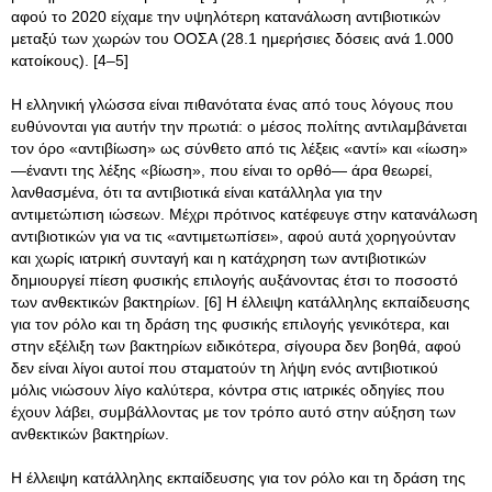
αφού το 2020 είχαμε την υψηλότερη κατανάλωση αντιβιοτικών
μεταξύ των χωρών του ΟΟΣΑ (28.1 ημερήσιες δόσεις ανά 1.000
κατοίκους). [4–5]
Η ελληνική γλώσσα είναι πιθανότατα ένας από τους λόγους που
ευθύνονται για αυτήν την πρωτιά: ο μέσος πολίτης αντιλαμβάνεται
τον όρο «αντιβίωση» ως σύνθετο από τις λέξεις «αντί» και «ίωση»
—έναντι της λέξης «βίωση», που είναι το ορθό— άρα θεωρεί,
λανθασμένα, ότι τα αντιβιοτικά είναι κατάλληλα για την
αντιμετώπιση ιώσεων. Μέχρι πρότινος κατέφευγε στην κατανάλωση
αντιβιοτικών για να τις «αντιμετωπίσει», αφού αυτά χορηγούνταν
και χωρίς ιατρική συνταγή και η κατάχρηση των αντιβιοτικών
δημιουργεί πίεση φυσικής επιλογής αυξάνοντας έτσι το ποσοστό
των ανθεκτικών βακτηρίων. [6] Η έλλειψη κατάλληλης εκπαίδευσης
για τον ρόλο και τη δράση της φυσικής επιλογής γενικότερα, και
στην εξέλιξη των βακτηρίων ειδικότερα, σίγουρα δεν βοηθά, αφού
δεν είναι λίγοι αυτοί που σταματούν τη λήψη ενός αντιβιοτικού
μόλις νιώσουν λίγο καλύτερα, κόντρα στις ιατρικές οδηγίες που
έχουν λάβει, συμβάλλοντας με τον τρόπο αυτό στην αύξηση των
ανθεκτικών βακτηρίων.
Η έλλειψη κατάλληλης εκπαίδευσης για τον ρόλο και τη δράση της