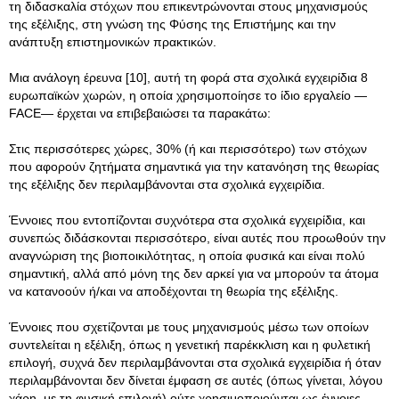
τη διδασκαλία στόχων που επικεντρώνονται στους μηχανισμούς
της εξέλιξης, στη γνώση της Φύσης της Επιστήμης και την
ανάπτυξη επιστημονικών πρακτικών.
Μια ανάλογη έρευνα [10], αυτή τη φορά στα σχολικά εγχειρίδια 8
ευρωπαϊκών χωρών, η οποία χρησιμοποίησε το ίδιο εργαλείο —
FACE— έρχεται να επιβεβαιώσει τα παρακάτω:
Στις περισσότερες χώρες, 30% (ή και περισσότερο) των στόχων
που αφορούν ζητήματα σημαντικά για την κατανόηση της θεωρίας
της εξέλιξης δεν περιλαμβάνονται στα σχολικά εγχειρίδια.
Έννοιες που εντοπίζονται συχνότερα στα σχολικά εγχειρίδια, και
συνεπώς διδάσκονται περισσότερο, είναι αυτές που προωθούν την
αναγνώριση της βιοποικιλότητας, η οποία φυσικά και είναι πολύ
σημαντική, αλλά από μόνη της δεν αρκεί για να μπορούν τα άτομα
να κατανοούν ή/και να αποδέχονται τη θεωρία της εξέλιξης.
Έννοιες που σχετίζονται με τους μηχανισμούς μέσω των οποίων
συντελείται η εξέλιξη, όπως η γενετική παρέκκλιση και η φυλετική
επιλογή, συχνά δεν περιλαμβάνονται στα σχολικά εγχειρίδια ή όταν
περιλαμβάνονται δεν δίνεται έμφαση σε αυτές (όπως γίνεται, λόγου
χάρη, με τη φυσική επιλογή) ούτε χρησιμοποιούνται ως έννοιες