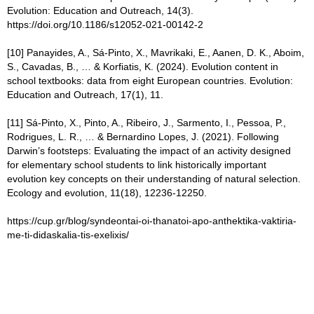
Evolution: Education and Outreach, 14(3).
https://doi.org/10.1186/s12052-021-00142-2
[10] Panayides, A., Sá-Pinto, X., Mavrikaki, E., Aanen, D. K., Aboim,
S., Cavadas, B., … & Korfiatis, K. (2024). Evolution content in
school textbooks: data from eight European countries. Evolution:
Education and Outreach, 17(1), 11.
[11] Sá‐Pinto, X., Pinto, A., Ribeiro, J., Sarmento, I., Pessoa, P.,
Rodrigues, L. R., … & Bernardino Lopes, J. (2021). Following
Darwin’s footsteps: Evaluating the impact of an activity designed
for elementary school students to link historically important
evolution key concepts on their understanding of natural selection.
Ecology and evolution, 11(18), 12236-12250.
https://cup.gr/blog/syndeontai-oi-thanatoi-apo-anthektika-vaktiria-
me-ti-didaskalia-tis-exelixis/