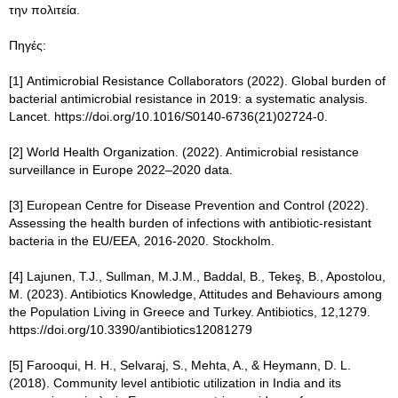
την πολιτεία.
Πηγές:
[1] Antimicrobial Resistance Collaborators (2022). Global burden of
bacterial antimicrobial resistance in 2019: a systematic analysis.
Lancet. https://doi.org/10.1016/S0140-6736(21)02724-0.
[2] World Health Organization. (2022). Antimicrobial resistance
surveillance in Europe 2022–2020 data.
[3] European Centre for Disease Prevention and Control (2022).
Assessing the health burden of infections with antibiotic-resistant
bacteria in the EU/EEA, 2016-2020. Stockholm.
[4] Lajunen, T.J., Sullman, M.J.M., Baddal, B., Tekeş, B., Apostolou,
M. (2023). Antibiotics Knowledge, Attitudes and Behaviours among
the Population Living in Greece and Turkey. Antibiotics, 12,1279.
https://doi.org/10.3390/antibiotics12081279
[5] Farooqui, H. H., Selvaraj, S., Mehta, A., & Heymann, D. L.
(2018). Community level antibiotic utilization in India and its