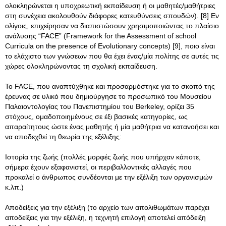
ολοκληρώνεται η υποχρεωτική εκπαίδευση ή οι μαθητές/μαθήτριες
στη συνέχεια ακολουθούν διάφορες κατευθύνσεις σπουδών). [8] Εν
ολίγοις, επιχείρησαν να διαπιστώσουν χρησιμοποιώντας το πλαίσιο
ανάλυσης “FACE” (Framework for the Assessment of school
Curricula on the presence of Evolutionary concepts) [9], ποιο είναι
το ελάχιστο των γνώσεων που θα έχει ένας/μία πολίτης σε αυτές τις
χώρες ολοκληρώνοντας τη σχολική εκπαίδευση.
Το FACΕ, που αναπτύχθηκε και προσαρμόστηκε για το σκοπό της
έρευνας σε υλικό που δημιούργησε το προσωπικό του Μουσείου
Παλαιοντολογίας του Πανεπιστημίου του Berkeley, ορίζει 35
στόχους, ομαδοποιημένους σε έξι βασικές κατηγορίες, ως
απαραίτητους ώστε ένας μαθητής ή μία μαθήτρια να κατανοήσει και
να αποδεχθεί τη θεωρία της εξέλιξης:
Ιστορία της ζωής (πολλές μορφές ζωής που υπήρχαν κάποτε,
σήμερα έχουν εξαφανιστεί, οι περιβαλλοντικές αλλαγές που
προκαλεί ο άνθρωπος συνδέονται με την εξέλιξη των οργανισμών
κ.λπ.)
Αποδείξεις για την εξέλιξη (το αρχείο των απολιθωμάτων παρέχει
αποδείξεις για την εξέλιξη, η τεχνητή επιλογή αποτελεί απόδειξη