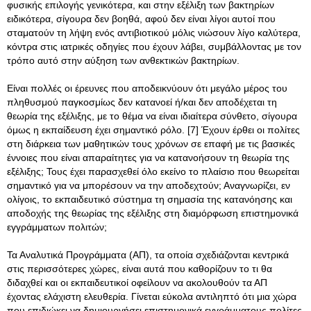
φυσικής επιλογής γενικότερα, και στην εξέλιξη των βακτηρίων
ειδικότερα, σίγουρα δεν βοηθά, αφού δεν είναι λίγοι αυτοί που
σταματούν τη λήψη ενός αντιβιοτικού μόλις νιώσουν λίγο καλύτερα,
κόντρα στις ιατρικές οδηγίες που έχουν λάβει, συμβάλλοντας με τον
τρόπο αυτό στην αύξηση των ανθεκτικών βακτηρίων.
Είναι πολλές οι έρευνες που αποδεικνύουν ότι μεγάλο μέρος του
πληθυσμού παγκοσμίως δεν κατανοεί ή/και δεν αποδέχεται τη
θεωρία της εξέλιξης, με το θέμα να είναι ιδιαίτερα σύνθετο, σίγουρα
όμως η εκπαίδευση έχει σημαντικό ρόλο. [7] Έχουν έρθει οι πολίτες
στη διάρκεια των μαθητικών τους χρόνων σε επαφή με τις βασικές
έννοιες που είναι απαραίτητες για να κατανοήσουν τη θεωρία της
εξέλιξης; Τους έχει παρασχεθεί όλο εκείνο το πλαίσιο που θεωρείται
σημαντικό για να μπορέσουν να την αποδεχτούν; Αναγνωρίζει, εν
ολίγοις, το εκπαιδευτικό σύστημα τη σημασία της κατανόησης και
αποδοχής της θεωρίας της εξέλιξης στη διαμόρφωση επιστημονικά
εγγράμματων πολιτών;
Τα Αναλυτικά Προγράμματα (ΑΠ), τα οποία σχεδιάζονται κεντρικά
στις περισσότερες χώρες, είναι αυτά που καθορίζουν το τι θα
διδαχθεί και οι εκπαιδευτικοί οφείλουν να ακολουθούν τα ΑΠ
έχοντας ελάχιστη ελευθερία. Γίνεται εύκολα αντιληπτό ότι μια χώρα
που επιδιώκει να δημιουργήσει επιστημονικά εγγράμματους πολίτες