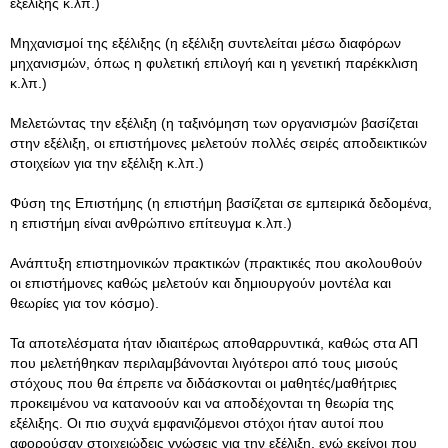
εξέλιξης κ.λπ.)
Μηχανισμοί της εξέλιξης (η εξέλιξη συντελείται μέσω διαφόρων
μηχανισμών, όπως η φυλετική επιλογή και η γενετική παρέκκλιση
κ.λπ.)
Μελετώντας την εξέλιξη (η ταξινόμηση των οργανισμών βασίζεται
στην εξέλιξη, οι επιστήμονες μελετούν πολλές σειρές αποδεικτικών
στοιχείων για την εξέλιξη κ.λπ.)
Φύση της Επιστήμης (η επιστήμη βασίζεται σε εμπειρικά δεδομένα,
η επιστήμη είναι ανθρώπινο επίτευγμα κ.λπ.)
Ανάπτυξη επιστημονικών πρακτικών (πρακτικές που ακολουθούν
οι επιστήμονες καθώς μελετούν και δημιουργούν μοντέλα και
θεωρίες για τον κόσμο).
Τα αποτελέσματα ήταν ιδιαιτέρως αποθαρρυντικά, καθώς στα ΑΠ
που μελετήθηκαν περιλαμβάνονται λιγότεροι από τους μισούς
στόχους που θα έπρεπε να διδάσκονται οι μαθητές/μαθήτριες
προκειμένου να κατανοούν και να αποδέχονται τη θεωρία της
εξέλιξης. Οι πιο συχνά εμφανιζόμενοι στόχοι ήταν αυτοί που
αφορούσαν στοιχειώδεις γνώσεις για την εξέλιξη, ενώ εκείνοι που