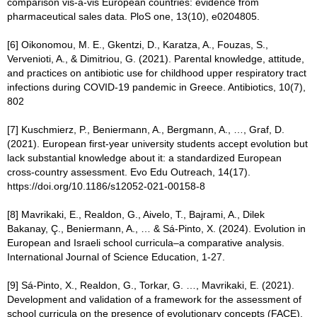
comparison vis-à-vis European countries: evidence from
pharmaceutical sales data. PloS one, 13(10), e0204805.
[6] Oikonomou, M. E., Gkentzi, D., Karatza, A., Fouzas, S.,
Vervenioti, A., & Dimitriou, G. (2021). Parental knowledge, attitude,
and practices on antibiotic use for childhood upper respiratory tract
infections during COVID-19 pandemic in Greece. Antibiotics, 10(7),
802
[7] Kuschmierz, P., Beniermann, A., Bergmann, A., …, Graf, D.
(2021). European first-year university students accept evolution but
lack substantial knowledge about it: a standardized European
cross-country assessment. Evo Edu Outreach, 14(17).
https://doi.org/10.1186/s12052-021-00158-8
[8] Mavrikaki, E., Realdon, G., Aivelo, T., Bajrami, A., Dilek
Bakanay, Ç., Beniermann, A., … & Sá-Pinto, X. (2024). Evolution in
European and Israeli school curricula–a comparative analysis.
International Journal of Science Education, 1-27.
[9] Sá-Pinto, X., Realdon, G., Torkar, G. …, Mavrikaki, E. (2021).
Development and validation of a framework for the assessment of
school curricula on the presence of evolutionary concepts (FACE).