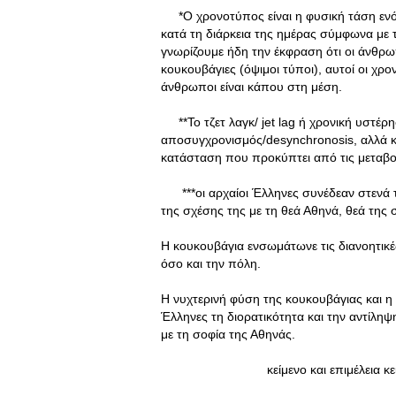
*Ο χρονοτύπος είναι η φυσική τάση ενός 
κατά τη διάρκεια της ημέρας σύμφωνα με 
γνωρίζουμε ήδη την έκφραση ότι οι άνθρωπο
κουκουβάγιες (όψιμοι τύποι), αυτοί οι χρ
άνθρωποι είναι κάπου στη μέση.
**Το τζετ λαγκ/ jet lag‎‎ ή χρονική υστέρ
αποσυγχρονισμός/desynchronosis, αλλά και
κατάσταση που προκύπτει από τις μεταβο
***οι αρχαίοι Έλληνες συνέδεαν στενά τ
της σχέσης της με τη θεά Αθηνά, θεά της 
Η κουκουβάγια ενσωμάτωνε τις διανοητικές
όσο και την πόλη.
Η νυχτερινή φύση της κουκουβάγιας και η 
Έλληνες τη διορατικότητα και την αντίλη
με τη σοφία της Αθηνάς.
κείμενο και επιμέλεια κειμέν