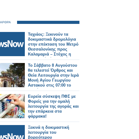
 ΑΡΘΡΑ
Ταχιάος: Ξεκινούν τα
δοκιμαστικά δρομολόγια
στην επέκταση του Μετρό
Θεσσαλονίκης προς
Καλαμαριά – Στόχος η
λειτουργία έως το τέλος
του μήνα.
Το Σάββατο 8 Αυγούστου
θα τελεστεί Όρθρος και
Θεία Λειτουργία στην Ιερά
Μονή Αγίου Γεωργίου
Αστακού στις 07:00 το
πρωί.
Ευρεία σύσκεψη ΠΦΣ με
Φορείς για την ομαλή
λειτουργία της αγοράς και
την επάρκεια στα
φάρμακα!
Ξεκινά η δοκιμαστική
λειτουργία του
βορειότερου