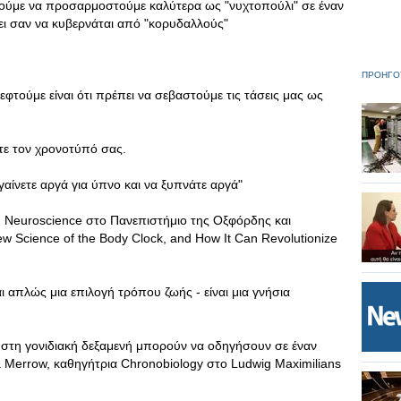
ούμε να προσαρμοστούμε καλύτερα ως "νυχτοπούλι" σε έναν
ει σαν να κυβερνάται από "κορυδαλλούς"
ΠΡΟΗΓΟ
τούμε είναι ότι πρέπει να σεβαστούμε τις τάσεις μας ως
ετε τον χρονοτύπό σας.
αίνετε αργά για ύπνο και να ξυπνάτε αργά"
an Neuroscience στο Πανεπιστήμιο της Οξφόρδης και
w Science of the Body Clock, and How It Can Revolutionize
αι απλώς μια επιλογή τρόπου ζωής - είναι μια γνήσια
 στη γονιδιακή δεξαμενή μπορούν να οδηγήσουν σε έναν
 Merrow, καθηγήτρια Chronobiology στο Ludwig Maximilians