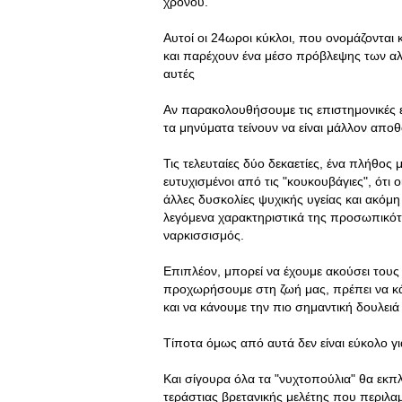
χρόνου.
Αυτοί οι 24ωροι κύκλοι, που ονομάζονται 
και παρέχουν ένα μέσο πρόβλεψης των αλ
αυτές
Αν παρακολουθήσουμε τις επιστημονικές ει
τα μηνύματα τείνουν να είναι μάλλον αποθ
Τις τελευταίες δύο δεκαετίες, ένα πλήθος μ
ευτυχισμένοι από τις "κουκουβάγιες", ότι 
άλλες δυσκολίες ψυχικής υγείας και ακόμη
λεγόμενα χαρακτηριστικά της προσωπικότ
ναρκισσισμός.
Επιπλέον, μπορεί να έχουμε ακούσει τους
προχωρήσουμε στη ζωή μας, πρέπει να κ
και να κάνουμε την πιο σημαντική δουλειά
Τίποτα όμως από αυτά δεν είναι εύκολο γι
Και σίγουρα όλα τα "νυχτοπούλια" θα εκπ
τεράστιας βρετανικής μελέτης που περιλαμ