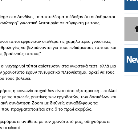
lege στο Λονδίνο, τα αποτελέσματα έδειξαν ότι οι άνθρωποι
"ανώτερη" γνωστική λειτουργία σε σύγκριση με τους
ωινοί τύποι εμφάνισαν σταθερά τις χαμηλότερες γνωστικές
βαθμολογίες να βελτιώνονται για τους ενδιάμεσους τύπους και
υς βραδινούς τύπους"
ί οι νυχτερινοί τύποι αρίστευσαν στα γνωστικά τεστ, αλλά μια
τον χρονοτύπο έχουν πνευματικό πλεονέκτημα, αρκεί να τους
υ τους βολεύει.
ει, η κοινωνία συχνά δεν είναι τόσο εξυπηρετική - πολλοί
με τις πρωινές ρουτίνες των εργοδοτών, των δασκάλων και
ικτυακή συνάντηση Zoom με διεθνείς συναδέλφους τα
η που πραγματοποιείται στις 9 το πρωί ακριβώς.
ιφερόμαστε αντίθετα με τον χρονότυπό μας, οδηγούμαστε
οι ειδικοί.