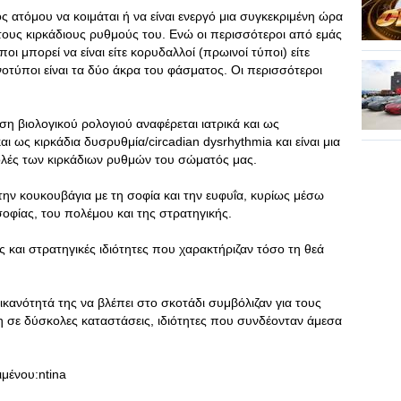
ατόμου να κοιμάται ή να είναι ενεργό μια συγκεκριμένη ώρα
τους κιρκάδιους ρυθμούς του. Ενώ οι περισσότεροι από εμάς
ι μπορεί να είναι είτε κορυδαλλοί (πρωινοί τύποι) είτε
ονοτύποι είναι τα δύο άκρα του φάσματος. Οι περισσότεροι
ηση βιολογικού ρολογιού αναφέρεται ιατρικά και ως
 ως κιρκάδια δυσρυθμία/circadian dysrhythmia και είναι μια
λές των κιρκάδιων ρυθμών του σώματός μας.
ην κουκουβάγια με τη σοφία και την ευφυΐα, κυρίως μέσω
σοφίας, του πολέμου και της στρατηγικής.
 και στρατηγικές ιδιότητες που χαρακτήριζαν τόσο τη θεά
ικανότητά της να βλέπει στο σκοτάδι συμβόλιζαν για τους
ψη σε δύσκολες καταστάσεις, ιδιότητες που συνδέονταν άμεσα
ου:ntina