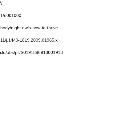
7/
2/1/e001000
body/night-owls-how-to-thrive
0.1111/j.1440-1819.2009.01965.x
ticle/abs/pii/S0191886913001918