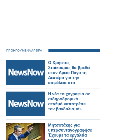
ΠΡΟΗΓΟΥΜΕΝΑ ΑΡΘΡΑ
Ο Χρήστος
Σταϊκούρας θα βρεθεί
στον Άρειο Πάγο τη
Δευτέρα για την
ασφάλεια στο
σιδηροδρομικό
δίκτυο
Η νέα τοιχογραφία σε
σιδηροδρομικό
σταθμό «αποτρέπει
τον βανδαλισμό»
Μητσοτάκης για
υπερσυνταγογραφήσεις:
Έχουμε τα εργαλεία