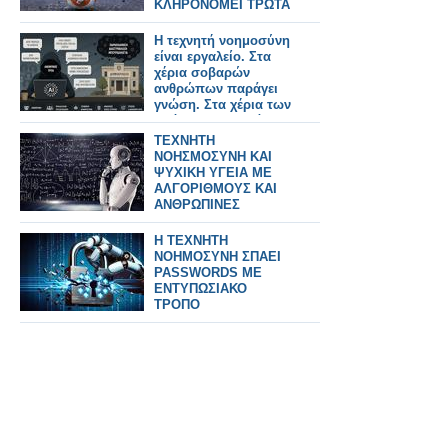
ΚΛΗΡΟΝΟΜΕΙ ΤΡΩΤΑ
ΤΟΥ ΙΣΤΟΥ ΚΑΙ ΤΟΥ
ΠΑΡΕΛΘΟΝΤΟΣ
Η τεχνητή νοημοσύνη
είναι εργαλείο. Στα
χέρια σοβαρών
ανθρώπων παράγει
γνώση. Στα χέρια των
ασόβαρων, παράγει
απλώς γυαλισμένη
ΤΕΧΝΗΤΗ
ανοησία.
ΝΟΗΣΜΟΣΥΝΗ ΚΑΙ
ΨΥΧΙΚΗ ΥΓΕΙΑ ΜΕ
ΑΛΓΟΡΙΘΜΟΥΣ ΚΑΙ
ΑΝΘΡΩΠΙΝΕΣ
ΑΝΑΓΚΕΣ ΟΥΣΙΑΣ
Η ΤΕΧΝΗΤΗ
ΝΟΗΜΟΣΥΝΗ ΣΠΑΕΙ
PASSWORDS ΜΕ
ΕΝΤΥΠΩΣΙΑΚΟ
ΤΡΟΠΟ