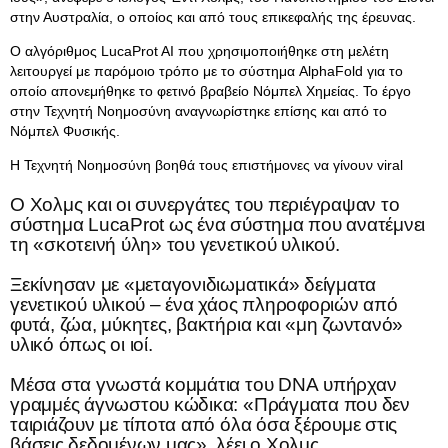
στην Αυστραλία, ο οποίος και από τους επικεφαλής της έρευνας.
Ο αλγόριθμος LucaProt AI που χρησιμοποιήθηκε στη μελέτη
λειτουργεί με παρόμοιο τρόπο με το σύστημα AlphaFold για το
οποίο απονεμήθηκε το φετινό βραβείο Νόμπελ Χημείας. Το έργο
στην Τεχνητή Νοημοσύνη αναγνωρίστηκε επίσης και από το
Νόμπελ Φυσικής.
Η Τεχνητή Νοημοσύνη βοηθά τους επιστήμονες να γίνουν viral
Ο Χολμς και οι συνεργάτες του περιέγραψαν το
σύστημα LucaProt ως ένα σύστημα που ανατέμνει
τη «σκοτεινή ύλη» του γενετικού υλικού.
Ξεκίνησαν με «μεταγονιδιωματικά» δείγματα
γενετικού υλικού – ένα χάος πληροφοριών από
φυτά, ζώα, μύκητες, βακτήρια και «μη ζωντανό»
υλικό όπως οι ιοί.
Μέσα στα γνωστά κομμάτια του DNA υπήρχαν
γραμμές άγνωστου κώδικα: «Πράγματα που δεν
ταιριάζουν με τίποτα από όλα όσα ξέρουμε στις
βάσεις δεδομένων μας», λέει ο Χολμς.