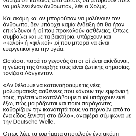
νομίζω ότι κάποιος από αυτούς θα μπορούσε ποτέ
να μολύνει έναν άνθρωπο», λέει ο Χολμς.
Και ακόμη και αν μπορούσαν να μολύνουν τον
άνθρωπο, δεν υπάρχει καμία ένδειξη ότι θα ήταν
επικίνδυνοι ή ιοί που προκαλούν ασθένειες. Όπως
συμβαίνει και με τα βακτήρια, υπάρχουν και
«καλοί» ή «φιλικοί» ιοί που μπορεί να είναι
ευεργετικοί για την υγεία.
Ωστόσο, παρά το γεγονός ότι οι ιοί είναι ακίνδυνοι,
η γνώση της ύπαρξής τους είναι ζωτικής σημασίας,
τονίζει ο Λόνγκντον.
«Αν θέλουμε να κατανοήσουμε τις νέες
μολυσματικές ασθένειες που κάνουν την εμφάνισή
τους, πρέπει να καταλάβουμε τι ιοί υπάρχουν εκεί
έξω, πώς μοιράζονται και ποιοι παράγοντες
καθορίζουν την ικανότητά τους να περνούν από το
ένα είδος ξενιστή στο άλλο», αναφέρει σύμφωνα με
την Deutsche Welle.
Όπως λέει, τα ευρήματα αποτελούν ένα ακόμη