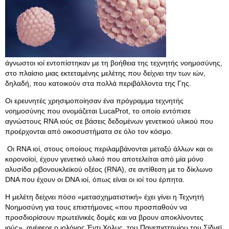
άγνωστοι ιοί εντοπίστηκαν με τη βοήθεια της τεχνητής νοημοσύνης,
στο πλαίσιο μιας εκτεταμένης μελέτης που δείχνει την των ιών,
δηλαδή, που κατοικούν στα πολλά περιβάλλοντα της Γης.
Οι ερευνητές χρησιμοποίησαν ένα πρόγραμμα τεχνητής
νοημοσύνης που ονομάζεται LucaProt, το οποίο εντόπισε
αγνώστους RNA ιούς σε βάσεις δεδομένων γενετικού υλικού που
προέρχονται από οικοσυστήματα σε όλο τον κόσμο.
Οι RNA ιοί, στους οποίους περιλαμβάνονται μεταξύ άλλων και οι
κορονοϊοί, έχουν γενετικό υλικό που αποτελείται από μία μόνο
αλυσίδα ριβονουκλεϊκού οξέος (RNA), σε αντίθεση με το δίκλωνο
DNA που έχουν οι DNA ιοί, όπως είναι οι ιοί του έρπητα.
Η μελέτη δείχνει πόσο «μετασχηματιστική» έχει γίνει η Τεχνητή
Νοημοσύνη για τους επιστήμονες «που προσπαθούν να
προσδιορίσουν πρωτεϊνικές δομές και να βρουν αποκλίνοντες
ιούς», ανέφερε ο ιολόγος Έντι Χολμς, του Πανεπιστημίου του Σίδνεϊ