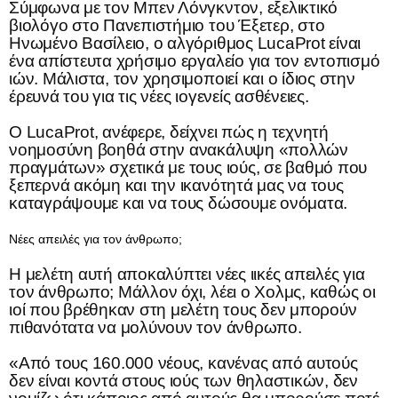
Σύμφωνα με τον Μπεν Λόνγκντον, εξελικτικό
βιολόγο στο Πανεπιστήμιο του Έξετερ, στο
Ηνωμένο Βασίλειο, ο αλγόριθμος LucaProt είναι
ένα απίστευτα χρήσιμο εργαλείο για τον εντοπισμό
ιών. Μάλιστα, τον χρησιμοποιεί και ο ίδιος στην
έρευνά του για τις νέες ιογενείς ασθένειες.
Ο LucaProt, ανέφερε, δείχνει πώς η τεχνητή
νοημοσύνη βοηθά στην ανακάλυψη «πολλών
πραγμάτων» σχετικά με τους ιούς, σε βαθμό που
ξεπερνά ακόμη και την ικανότητά μας να τους
καταγράψουμε και να τους δώσουμε ονόματα.
Νέες απειλές για τον άνθρωπο;
Η μελέτη αυτή αποκαλύπτει νέες ιικές απειλές για
τον άνθρωπο; Μάλλον όχι, λέει ο Χολμς, καθώς οι
ιοί που βρέθηκαν στη μελέτη τους δεν μπορούν
πιθανότατα να μολύνουν τον άνθρωπο.
«Από τους 160.000 νέους, κανένας από αυτούς
δεν είναι κοντά στους ιούς των θηλαστικών, δεν