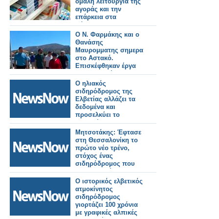
ομαλή λειτουργία της
αγοράς και την
επάρκεια στα
φάρμακα!
Ο Ν. Φαρμάκης και ο
Θανάσης
Μαυρομματης σημερα
στο Αστακό.
Επισκέφθηκαν έργα
που εκτελούνται στην
περιοχή και
Ο ηλιακός
συναντήθηκαν με
σιδηρόδρομος της
φορείς και πολίτες
Ελβετίας αλλάζει τα
(φωτο-βιντεο)
δεδομένα και
προσελκύει το
ενδιαφέρον της
Ιταλίας και όχι μόνο.
Μητσοτάκης: Έφτασε
στη Θεσσαλονίκη το
πρώτο νέο τρένο,
στόχος ένας
σιδηρόδρομος που
θα εμπιστεύονται οι
πολίτες.
Ο ιστορικός ελβετικός
ατμοκίνητος
σιδηρόδρομος
γιορτάζει 100 χρόνια
με γραφικές αλπικές