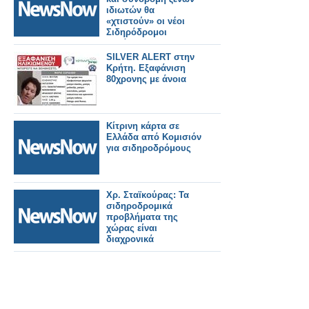
ιδιωτών θα
«χτιστούν» οι νέοι
Σιδηρόδρομοι
Ελλάδας – Οι
εργαζόμενοι
SILVER ALERT στην
Κρήτη. Εξαφάνιση
80χρονης με άνοια
Κίτρινη κάρτα σε
Ελλάδα από Κομισιόν
για σιδηροδρόμους
Χρ. Σταϊκούρας: Τα
σιδηροδρομικά
προβλήματα της
χώρας είναι
διαχρονικά