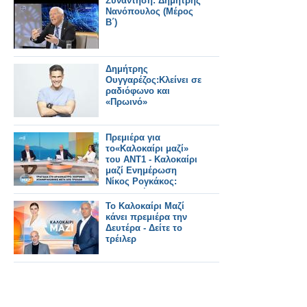
Συνάντηση: Δημήτρης
Νανόπουλος (Μέρος
Β΄)
Δημήτρης
Ουγγαρέζος:Κλείνει σε
ραδιόφωνο και
«Πρωινό»
Πρεμιέρα για
το«Καλοκαίρι μαζί»
του ΑΝΤ1 - Καλοκαίρι
μαζί Ενημέρωση
Νίκος Ρογκάκος:
«Επιλογή του
σταθμού είναι να
Το Καλοκαίρι Μαζί
προχωρήσει την
κάνει πρεμιέρα την
ενημέρωση»
Δευτέρα - Δείτε το
τρέιλερ