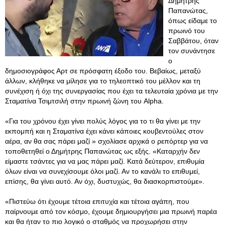
Δημήτρης
Παπανώτας,
όπως είδαμε το
πρωινό του
Σαββάτου, όταν
τον συνάντησε
ο
δημοσιογράφος Αρτ σε πρόσφατη έξοδο του. Βεβαίως, μεταξύ
άλλων, κλήθηκε να μίλησε για το τηλεοπτικό του μέλλον και τη
συνέχιση ή όχι της συνεργασίας που έχει τα τελευταία χρόνια με την
Σταματίνα Τσιμτσιλή στην πρωινή ζώνη του Alpha.
«Για του χρόνου έχει γίνει πολύς λόγος για το τι θα γίνει με την
εκπομπή και η Σταματίνα έχει κάνει κάποιες κουβεντούλες στον
αέρα, αν θα σας πάρει μαζί » σχολίασε αρχικά ο ρεπόρτερ για να
τοποθετηθεί ο Δημήτρης Παπανώτας ως εξής. «Καταρχήν δεν
είμαστε τσάντες για να μας πάρει μαζί. Κατά δεύτερον, επιθυμία
όλων είναι να συνεχίσουμε όλοι μαζί. Αν το κανάλι το επιθυμεί,
επίσης, θα γίνει αυτό. Αν όχι, δυστυχώς, θα διασκορπιστούμε».
«Πιστεύω ότι έχουμε τέτοια επιτυχία και τέτοια αγάπη, που
παίρνουμε από τον κόσμο, έχουμε δημιουργήσει μια πρωινή παρέα
και θα ήταν το πιο λογικό ο σταθμός να προχωρήσει στην