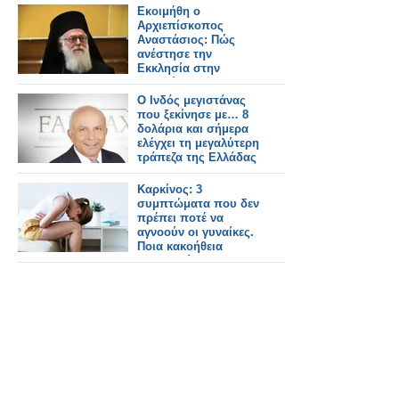
Εκοιμήθη ο
Αρχιεπίσκοπος
Αναστάσιος: Πώς
ανέστησε την
Εκκλησία στην
Αλβανία, τι
κληρονομιά αφήνει
Ο Ινδός μεγιστάνας
που ξεκίνησε με… 8
δολάρια και σήμερα
ελέγχει τη μεγαλύτερη
τράπεζα της Ελλάδας
Καρκίνος: 3
συμπτώματα που δεν
πρέπει ποτέ να
αγνοούν οι γυναίκες.
Ποια κακοήθεια
μαρτυρούν