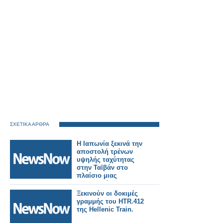
ΣΧΕΤΙΚΑ ΑΡΘΡΑ
Η Ιαπωνία ξεκινά την
αποστολή τρένων
υψηλής ταχύτητας
στην Ταϊβάν στο
πλαίσιο μιας
σημαντικής
σιδηροδρομικής
Ξεκινούν οι δοκιμές
παραγγελίας.
γραμμής του HTR.412
της Hellenic Train.