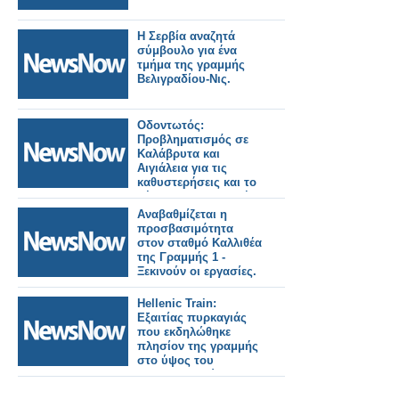
Η Σερβία αναζητά
σύμβουλο για ένα
τμήμα της γραμμής
Βελιγραδίου-Νις.
Οδοντωτός:
Προβληματισμός σε
Καλάβρυτα και
Αιγιάλεια για τις
καθυστερήσεις και το
μέλλον της ιστορικής
σιδηροδρομικής
Αναβαθμίζεται η
γραμμής.
προσβασιμότητα
στον σταθμό Καλλιθέα
της Γραμμής 1 -
Ξεκινούν οι εργασίες.
Hellenic Train:
Εξαιτίας πυρκαγιάς
που εκδηλώθηκε
πλησίον της γραμμής
στο ύψος του
Ευαγγελισμού
διακόπηκε η