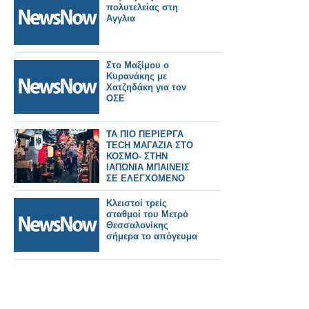
πολυτελείας στη
Αγγλια
Στο Μαξίμου ο
Κυρανάκης με
Χατζηδάκη για τον
ΟΣΕ
ΤΑ ΠΙΟ ΠΕΡΙΕΡΓΑ
TECH ΜΑΓΑΖΙΑ ΣΤΟ
ΚΟΣΜΟ- ΣΤΗΝ
ΙΑΠΩΝΙΑ ΜΠΑΙΝΕΙΣ
ΣΕ ΕΛΕΓΧΟΜΕΝΟ
ΧΩΡΟ ΚΑΙ ΚΛΕΒΕΙΣ
ΟΤΙ ΘΕΣ ΓΙΑ 1 ΛΕΠΤΟ
Κλειστοί τρείς
σταθμοί του Μετρό
Θεσσαλονίκης
σήμερα το απόγευμα