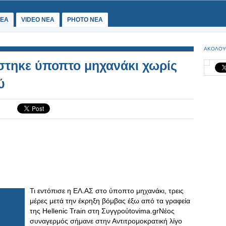
ΕΑ
VIDEO NEA
PHOTO NEA
ΑΚΟΛΟΥ
ίστηκε ύποπτο μηχανάκι χωρίς
ύ
Τι εντόπισε η ΕΛ.ΑΣ στο ύποπτο μηχανάκι, τρεις
μέρες μετά την έκρηξη βόμβας έξω από τα γραφεία
της Hellenic Train στη Συγγρούtovima.grΝέος
συναγερμός σήμανε στην Αντιτρομοκρατική λίγο