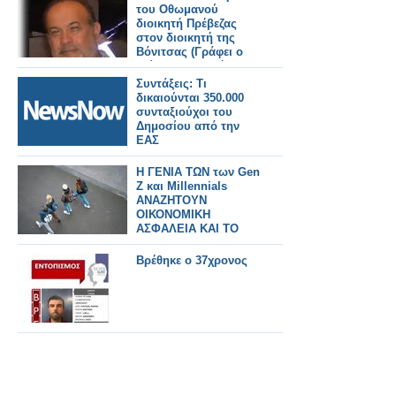
του Οθωμανού
διοικητή Πρέβεζας
στον διοικητή της
Βόνιτσας (Γράφει ο
Ντίνος Στυλιανός )
Συντάξεις: Τι
δικαιούνται 350.000
συνταξιούχοι του
Δημοσίου από την
ΕΑΣ
Η ΓΕΝΙΑ ΤΩΝ των Gen
Z και Millennials
ΑΝΑΖΗΤΟΥΝ
ΟΙΚΟΝΟΜΙΚΗ
ΑΣΦΑΛΕΙΑ ΚΑΙ ΤΟ
ΝΟΗΜΑ ΜΕ ΤΗΝ
ΠΟΙΟΤΗΤΑ ΖΩΗΣ
Βρέθηκε ο 37χρονος