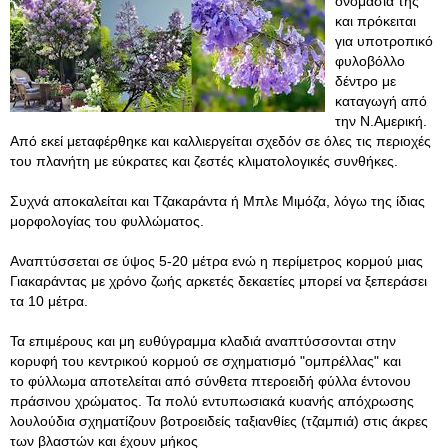
ονομασία της
και πρόκειται
για υποτροπικό
φυλοβόλλο
δέντρο με
καταγωγή από
την Ν.Αμερική.
Από εκεί μεταφέρθηκε και καλλιεργείται σχεδόν σε όλες τις περιοχές
του πλανήτη με εύκρατες και ζεστές κλιματολογικές συνθήκες.
Συχνά αποκαλείται και Τζακαράντα ή Μπλε Μιμόζα, λόγω της ίδιας
μορφολογίας του φυλλώματος.
Αναπτύσσεται σε ύψος 5-20 μέτρα ενώ η περίμετρος κορμού μιας
Γιακαράντας με χρόνο ζωής αρκετές δεκαετίες μπορεί να ξεπεράσει
τα 10 μέτρα.
Τα επιμέρους και μη ευθύγραμμα κλαδιά αναπτύσσονται στην
κορυφή του κεντρικού κορμού σε σχηματισμό "ομπρέλλας" και
το φύλλωμα αποτελείται από σύνθετα πτεροειδή φύλλα έντονου
πράσινου χρώματος. Τα πολύ εντυπωσιακά κυανής απόχρωσης
λουλούδια σχηματίζουν βοτροειδείς ταξιανθίες (τζαμπιά) στις άκρες
των βλαστών και έχουν μήκος