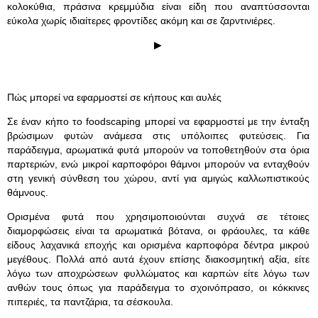
κολοκύθια, πράσινα κρεμμύδια είναι είδη που αναπτύσσονται
εύκολα χωρίς ιδιαίτερες φροντίδες ακόμη και σε ζαρντινιέρες.
▶
Πώς μπορεί να εφαρμοστεί σε κήπους και αυλές
Σε έναν κήπο το foodscaping μπορεί να εφαρμοστεί με την ένταξη
βρώσιμων φυτών ανάμεσα στις υπόλοιπες φυτεύσεις. Για
παράδειγμα, αρωματικά φυτά μπορούν να τοποθετηθούν στα όρια
παρτεριών, ενώ μικροί καρποφόροι θάμνοι μπορούν να ενταχθούν
στη γενική σύνθεση του χώρου, αντί για αμιγώς καλλωπιστικούς
θάμνους.
Ορισμένα φυτά που χρησιμοποιούνται συχνά σε τέτοιες
διαμορφώσεις είναι τα αρωματικά βότανα, οι φράουλες, τα κάθε
είδους λαχανικά εποχής και ορισμένα καρποφόρα δέντρα μικρού
μεγέθους. Πολλά από αυτά έχουν επίσης διακοσμητική αξία, είτε
λόγω των αποχρώσεων φυλλώματος και καρπών είτε λόγω των
ανθών τους όπως για παράδειγμα το σχοινόπρασο, οι κόκκινες
πιπεριές, τα παντζάρια, τα σέσκουλα.