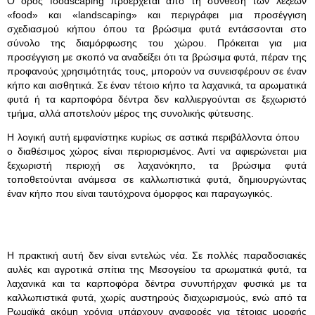
Ο όρος foodscaping προέρχεται από τη σύνθεση των λέξεων
«food» και «landscaping» και περιγράφει μια προσέγγιση
σχεδιασμού κήπου όπου τα βρώσιμα φυτά εντάσσονται στο
σύνολο της διαμόρφωσης του χώρου. Πρόκειται για μια
προσέγγιση με σκοπό να αναδείξει ότι τα βρώσιμα φυτά, πέραν της
προφανούς χρησιμότητάς τους, μπορούν να συνεισφέρουν σε έναν
κήπο και αισθητικά. Σε έναν τέτοιο κήπο τα λαχανικά, τα αρωματικά
φυτά ή τα καρποφόρα δέντρα δεν καλλιεργούνται σε ξεχωριστό
τμήμα, αλλά αποτελούν μέρος της συνολικής φύτευσης.
Η λογική αυτή εμφανίστηκε κυρίως σε αστικά περιβάλλοντα όπου
ο διαθέσιμος χώρος είναι περιορισμένος. Αντί να αφιερώνεται μια
ξεχωριστή περιοχή σε λαχανόκηπο, τα βρώσιμα φυτά
τοποθετούνται ανάμεσα σε καλλωπιστικά φυτά, δημιουργώντας
έναν κήπο που είναι ταυτόχρονα όμορφος και παραγωγικός.
Η πρακτική αυτή δεν είναι εντελώς νέα. Σε πολλές παραδοσιακές
αυλές και αγροτικά σπίτια της Μεσογείου τα αρωματικά φυτά, τα
λαχανικά και τα καρποφόρα δέντρα συνυπήρχαν φυσικά με τα
καλλωπιστικά φυτά, χωρίς αυστηρούς διαχωρισμούς, ενώ από τα
Ρωμαϊκά ακόμη χρόνια υπάρχουν αναφορές για τέτοιας μορφής