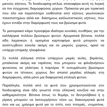
μικτούς κήπους. Το foodscaping απλώς επαναφέρει αυτή τη λογική
σε πιο σύγχρονες διαμορφώσεις χώρων. Πρόκειται για μια πρακτική
που όλο και περισσότερο υιοθετείται από κήπους γεωπονικών
πανεπιστημίων αλλά και διάσημους καλλωπιστικούς κήπους, που
έχουν εντάξει στην διαμόρφωσή τους και βρώσιμα φυτά.
Το μεσογειακό κλίμα προσφέρει ιδιαίτερα ευνοϊκές συνθήκες για την
καλλιέργεια πολλών βρώσιμων φυτών. Αρωματικά βότανα, πολλά
είδη λαχανικών ή ορισμένα καρποφόρα φυτά μπορούν να
αναπτυχθούν εύκολα ακόμη και σε μικρούς χώρους, αρκεί να
υπάρχει επαρκής ηλιοφάνεια.
Σε πολλά ελληνικά σπίτια υπάρχουν μικρές αυλές, βεράντες,
μπαλκόνια ακόμη και ταράτσες που μπορούν να φιλοξενήσουν
φυτεύσεις σε γλάστρες ή παρτέρια. Η ενσωμάτωση βρώσιμων
φυτών σε τέτοιους χώρους δεν απαιτεί μεγάλες αλλαγές στη
διαμόρφωση, αλλά μόνο μια διαφορετική επιλογή φυτών.
Παράλληλα, πολλά από τα φυτά που χρησιμοποιούνται στο
foodscaping είναι ήδη γνωστά στην ελληνική κουζίνα και στην
καθημερινότητα. Βότανα όπως το θυμάρι, το δεντρολίβανο ή η
ρίγανη μπορούν να λειτουργήσουν τόσο ως διακοσμητικά φυτά
όσο και ως χρήσιμα φυτά για το σπίτι, ενώ πιπεριές, ντοματίνια,