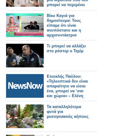
μπορεί να περιμένει
Βίκυ Καγιά για
δημοσίευμα: Τους
είπαμε ότι είναι
ανυπόστατο και η
αρχισυντάκτρια
απάντησε ότι δεν
μπορεί να διαψεύσει
Τι μπορεί να αλλάξει
τον εαυτό της
στο ρόστερ ο Τερίμ
Ετεοκλής Παύλου:
«Τηλεοπτικά δεν είναι
απαραίτητο να είσαι
ένα, μπορεί να ‘σαι
και χώρια» – Ελένη
Χατζίδου: «Έτσι, κάθε
μέρα να το λέμε μπας
Τα καταλληλότερα
και..»
φυτά για
μεσογειακούς κήπους