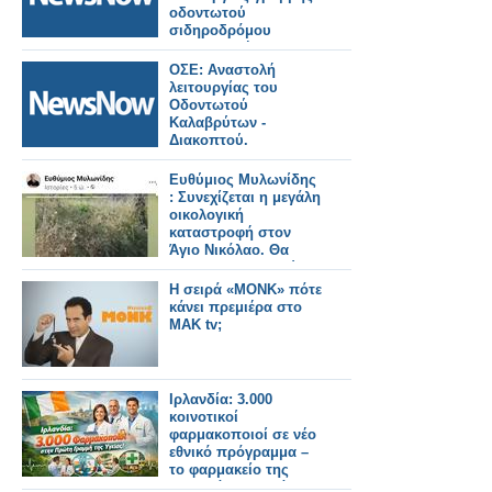
οδοντωτού
σιδηροδρόμου
-Επιστροφή
εισητηρίων.
ΟΣΕ: Αναστολή
λειτουργίας του
Οδοντωτού
Καλαβρύτων -
Διακοπτού.
Ευθύμιος Μυλωνίδης
: Συνεχίζεται η μεγάλη
οικολογική
καταστροφή στον
Άγιο Νικόλαο. Θα
ευαισθητοποιηθούν οι
υπεύθυνοι?
H σειρά «ΜΟΝΚ» πότε
κάνει πρεμιέρα στο
MAK tv;
Ιρλανδία: 3.000
κοινοτικοί
φαρμακοποιοί σε νέο
εθνικό πρόγραμμα –
το φαρμακείο της
γειτονιάς αποκτά