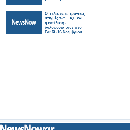
Οι τελευταίες τραγικές
στιγμές των "εξι" και
η εκτέλεση -
δολοφονία τους στο
Γουδί (16 Νοεμβρίου
1922) Διαβάστε
περισσότερα:
http://ellinikh-
odysseia.blogspot.com/2012/03/16-
1922.html#ixzz1p7zUf1CI
Under Creative
Commons License:
Attribution