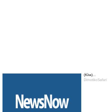
(Κλικ)...
DimotikoSafari