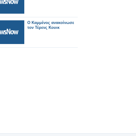
O Καμμένος ανακοίνωσε
τον Τέρενς Κουικ