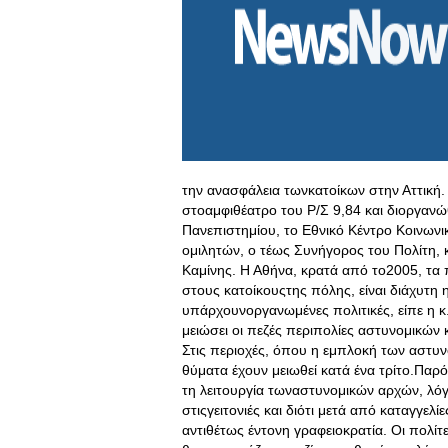
την ανασφάλεια τωνκατοίκων στην Αττική.
στοαμφιθέατρο του Ρ/Σ 9,84 και διοργαν
Πανεπιστημίου, το Εθνικό Κέντρο Κοινων
ομιλητών, ο τέως Συνήγορος του Πολίτη,
Καμίνης. Η Αθήνα, κρατά από το2005, τα
στους κατοίκουςτης πόλης, είναι διάχυτη η
υπάρχουνοργανωμένες πολιτικές, είπε η κ
μειώσει οι πεζές περιπολίες αστυνομικών
Στις περιοχές, όπου η εμπλοκή των αστυν
θύματα έχουν μειωθεί κατά ένα τρίτο.Παρ
τη λειτουργία τωναστυνομικών αρχών, λό
στιςγειτονιές και διότι μετά από καταγγε
αντιθέτως έντονη γραφειοκρατία. Οι πολίτ