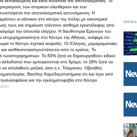
ερα εκπαιδευμένη και κατά συνέπεια πιο αποτελεσματική. Το
ριορισμούς των ατομικών ελευθεριών και των
 συνεπάγεται πιο αποτελεσματική αστυνόμευση. Η
είνουν οι κάτοικοι στο κέντρο της πόλης,με οικονομικά
ΣΧΕΤΙΚΑ
 ζωής τους και σημείωσε τοέντονο αίσθημα εγκατάλειψης από
δυασμόμε την απουσία ελέγχου. Η διευθύντρια Ερευνών του
 επιχειρηματικότητα στο Κέντρο της Αθήνας, ανέφερε ότι
ωρεί το Κέντρο σχετικά ασφαλές. Οι Έλληνες, μεμικρομεσαίες
ύν και αισθάνονταιαπροστάτευτοι από το κράτος. Το
 τωνεπιχειρηματιών. Το 83% ζητά να δημιουργηθούν ειδικοί
οι αλλοδαποί που εμπορεύονται στο δρόμο, το 28% ζητά να
% να απελαθούν μαζικά, είπε η κ. Τσίγγανου. Οβοηθός
ληματολογίας, Βασίλης Καρύδηςεπισήμανε ότι και πριν από
 τηνανασφάλεια και την εγκληματοφοβία στο Κέντρο
afari