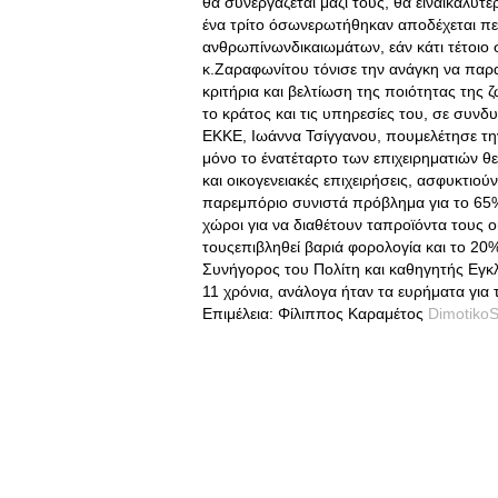
θα συνεργάζεται μαζί τους, θα είναικαλύτ
ένα τρίτο όσωνερωτήθηκαν αποδέχεται πε
ανθρωπίνωνδικαιωμάτων, εάν κάτι τέτοιο
κ.Ζαραφωνίτου τόνισε την ανάγκη να παραμ
κριτήρια και βελτίωση της ποιότητας της
το κράτος και τις υπηρεσίες του, σε συν
ΕΚΚΕ, Ιωάννα Τσίγγανου, πουμελέτησε την
μόνο το ένατέταρτο των επιχειρηματιών θε
και οικογενειακές επιχειρήσεις, ασφυκτιο
παρεμπόριο συνιστά πρόβλημα για το 65%
χώροι για να διαθέτουν ταπροϊόντα τους 
τουςεπιβληθεί βαριά φορολογία και το 20
Συνήγορος του Πολίτη και καθηγητής Εγκ
11 χρόνια, ανάλογα ήταν τα ευρήματα για
Eπιμέλεια: Φίλιππος Καραμέτος
DimotikoS