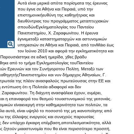
Αυτά είναι μερικά απότα πορίσματα της έρευνας
που έγινε σε Αθήνα και Πειραιά, υπό την
επιστημονικήευθύνη της καθηγήτριας και
διευθύντριας του προγράμματος μεταπτυχιακών
σπουδώνΕγκληματολογίας του Παντείου
Πανεπιστημίου, Χ. Ζαραφωνίτου. Η έρευνα
έγινεμεταξύ καταστηματαρχών και αστυνομικών
υπηρεσιών σε Αθήνα και Πειραιά, από τονΜάιο έως
τον Ιούνιο 2010 και αφορά την εγκληματικότητα και
 Παρουσιάστηκε σε ειδική ημερίδα, χθες βράδυ
ώθηκε από το τμήμα Εγκληματολογίας τουΠαντείου
ικών Ερευνών και τον Συνήγοροτου Πολίτη. Μεταξύ των
 καθηγητήςΠανεπιστημίου και νυν δήμαρχος Αθηναίων, Γ
.
 πρωτεία της πλέον ανασφαλούς πρωτεύουσας στην ΕΕ και
 εντύπωση ότι η Πολιτεία αδιαφορεί και δεν
. Ζαραφωνίτου. Τη διάχυτη ανασφάλεια έχουν, ενμέρει,
 και η επαναφορά του θεσμού τουαστυνομικού της γειτονιάς.
ομικών είναιενεργή στην καθημερινότητα των πολιτών, τα
όλα αυτά, είναι υψηλό το ποσοστό της μη ικανοποίησης από
γω της έλλειψης ενεργούς και συνεχούς παρουσίας
λίες δεν υπάρχει έγκαιρη επέμβαση,αποτελεσματικότητα, αλλά
ες ζητούν μιααστυνομία που θα είναι περισσότερο προσιτή,