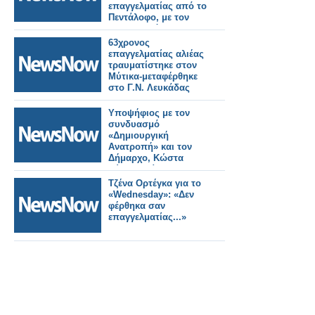
Λύρο
επαγγελματίας από το
Πεντάλοφο, με τον
συνδυασμό
«Δημιουργική
63χρονος
Ανατροπή» και τον
επαγγελματίας αλιέας
Δήμαρχο, Κώστα
τραυματίστηκε στον
Λύρο,
Μύτικα-μεταφέρθηκε
στο Γ.Ν. Λευκάδας
Υποψήφιος με τον
συνδυασμό
«Δημιουργική
Ανατροπή» και τον
Δήμαρχο, Κώστα
Λύρο θα είναι ο
Νεοχωρίτης,
Τζένα Ορτέγκα για το
ελεύθερος
«Wednesday»: «Δεν
επαγγελματίας, Τάσος
φέρθηκα σαν
Ιωάννου.
επαγγελματίας...»