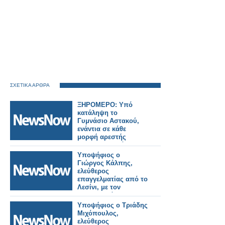
ΣΧΕΤΙΚΑ ΑΡΘΡΑ
ΞΗΡΟΜΕΡΟ: Υπό
κατάληψη το
Γυμνάσιο Αστακού,
ενάντια σε κάθε
μορφή αρεστής
επιχειρηματικότητας.
Υποψήφιος ο
Γιώργος Κάλπης,
ελεύθερος
επαγγελματίας από το
Λεσίνι, με τον
συνδυασμό
«Δημιουργική
Υποψήφιος ο Τριάδης
Ανατροπή» και τον
Μιχόπουλος,
Δήμαρχο, Κώστα
ελεύθερος