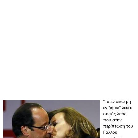
"Τα εν οίκω μη
εν δήμω" λέει ο
σοφός λαός,
που στην
περίπτωση του
Γάλλου