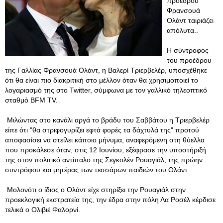
προέδρου
Φρανσουά
Ολάντ ταιριάζει
απόλυτα..
Η σύντροφος
του προέδρου
της Γαλλίας Φρανσουά Ολάντ, η Βαλερί Τριερβελέρ, υποσχέθηκε
ότι θα είναι πιο διακριτική στο μέλλον όταν θα χρησιμοποιεί το
λογαριασμό της στο Twitter, σύμφωνα με τον γαλλικό τηλεοπτικό
σταθμό BFM TV.
Μιλώντας στο κανάλι αργά το βράδυ του Σαββάτου η Τριερβελέρ
είπε ότι "θα στριφογυρίζει εφτά φορές τα δάχτυλά της" προτού
αποφασίσει να στείλει κάποιο μήνυμα, αναφερόμενη στη θύελλα
που προκάλεσε όταν, στις 12 Ιουνίου, εξέφρασε την υποστήριξή
της στον πολιτικό αντίπαλο της Σεγκολέν Ρουαγιάλ, της πρώην
συντρόφου και μητέρας των τεσσάρων παιδιών του Ολάντ.
Μολονότι ο ίδιος ο Ολάντ είχε στηρίξει την Ρουαγιάλ στην
προεκλογική εκστρατεία της, την έδρα στην πόλη Λα Ροσέλ κέρδισε
τελικά ο Ολιβιέ Φαλορνί.