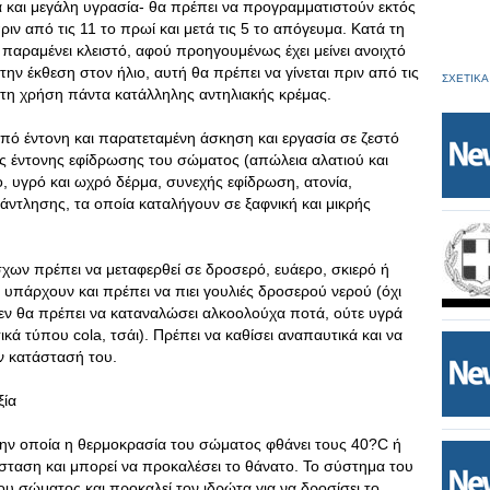
 και μεγάλη υγρασία- θα πρέπει να προγραμματιστούν εκτός
ν από τις 11 το πρωί και μετά τις 5 το απόγευμα. Κατά τη
α παραμένει κλειστό, αφού προηγουμένως έχει μείνει ανοιχτό
την έκθεση στον ήλιο, αυτή θα πρέπει να γίνεται πριν από τις
ΣΧΕΤΙΚΑ
ε τη χρήση πάντα κατάλληλης αντηλιακής κρέμας.
από έντονη και παρατεταμένη άσκηση και εργασία σε ζεστό
της έντονης εφίδρωσης του σώματος (απώλεια αλατιού και
, υγρό και ωχρό δέρμα, συνεχής εφίδρωση, ατονία,
άντλησης, τα οποία καταλήγουν σε ξαφνική και μικρής
χων πρέπει να μεταφερθεί σε δροσερό, ευάερο, σκιερό ή
 υπάρχουν και πρέπει να πιει γουλιές δροσερού νερού (όχι
εν θα πρέπει να καταναλώσει αλκοολούχα ποτά, ούτε υγρά
κά τύπου cola, τσάι). Πρέπει να καθίσει αναπαυτικά και να
ν κατάστασή του.
ξία
την οποία η θερμοκρασία του σώματος φθάνει τους 40?C ή
σταση και μπορεί να προκαλέσει το θάνατο. Το σύστημα του
ου σώματος και προκαλεί τον ιδρώτα για να δροσίσει το