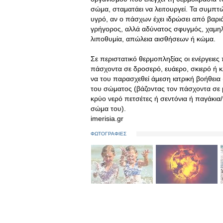
σώμα, σταματάει να λειτουργεί. Τα συμπτώ
υγρό, αν ο πάσχων έχει ιδρώσει από βαρι
γρήγορος, αλλά αδύνατος σφυγμός, χαμηλ
λιποθυμία, απώλεια αισθήσεων ή κώμα.
Σε περιστατικό θερμοπληξίας οι ενέργειες
πάσχοντα σε δροσερό, ευάερο, σκιερό ή κ
να του παρασχεθεί άμεση ιατρική βοήθεια
του σώματος (βάζοντας τον πάσχοντα σε 
κρύο νερό πετσέτες ή σεντόνια ή παγάκια/
σώμα του).
imerisia.gr
ΦΩΤΟΓΡΑΦΙΕΣ