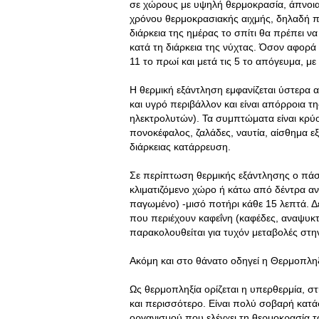
σε χώρους με υψηλή θερμοκρασία, άπνοια
χρόνου θερμοκρασιακής αιχμής, δηλαδή πρι
διάρκεια της ημέρας το σπίτι θα πρέπει ν
κατά τη διάρκεια της νύχτας. Όσον αφορά 
11 το πρωί και μετά τις 5 το απόγευμα, μ
Η θερμική εξάντληση εμφανίζεται ύστερα 
και υγρό περιβάλλον και είναι απόρροια 
ηλεκτρολυτών). Τα συμπτώματα είναι κρύο
πονοκέφαλος, ζαλάδες, ναυτία, αίσθημα εξ
διάρκειας κατάρρευση.
Σε περίπτωση θερμικής εξάντλησης ο πάσ
κλιματιζόμενο χώρο ή κάτω από δέντρα αν
παγωμένο) -μισό ποτήρι κάθε 15 λεπτά. Δ
που περιέχουν καφεΐνη (καφέδες, αναψυκτι
παρακολουθείται για τυχόν μεταβολές στη
Ακόμη και στο θάνατο οδηγεί η Θερμοπλη
Ως θερμοπληξία ορίζεται η υπερθερμία, σ
και περισσότερο. Είναι πολύ σοβαρή κατά
οργανισμού που ελέγχει τη θερμοκρασία τ