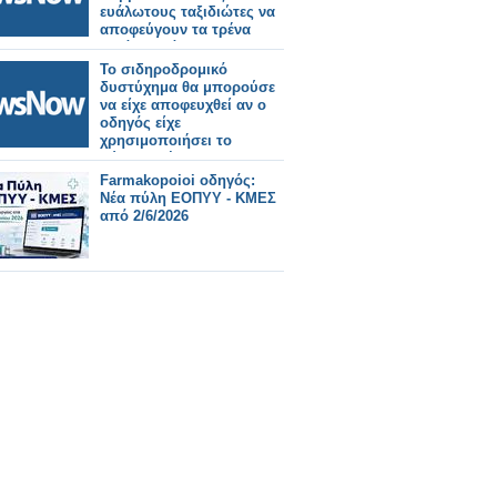
ευάλωτους ταξιδιώτες να
αποφεύγουν τα τρένα
κατά τη διάρκεια του
καύσωνα.
Το σιδηροδρομικό
δυστύχημα θα μπορούσε
να είχε αποφευχθεί αν ο
οδηγός είχε
χρησιμοποιήσει το
σύστημα έκτακτης
ανάγκης σύμφωνα με
Farmakopoioi οδηγός:
έρευνα.
Νέα πύλη ΕΟΠΥΥ - ΚΜΕΣ
από 2/6/2026