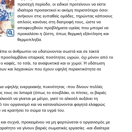
προσεχή περίοδο, οι ειδικοί προτείνουν να είστε
ιδιαίτερα προσεκτικοί κι ακόμη περισσότερο όσοι
ανήκουν στις ευπαθείς ομάδες, τηρώντας κάποιους
απλούς κανόνες στη διατροφή τους, ώστε να
αποφευχθούν προβλήματα υγείας που μπορεί να
προκαλέσει η ζέστη, όπως θερμική εξάντληση και
θερμοπληξία.
έπει οι άνθρωποι να υδατώνονται σωστά και σε τακτά
 προσλαμβάνει επαρκείς ποσότητες υγρών, όχι μόνον από το
 καφές, το τσάι, τα αναψυκτικά και οι χυμοί. Η υδάτωση
των και λαχανικών που έχουν υψηλή περιεκτικότητα σε
μα υψηλής ενεργειακής πυκνότητας -που δίνουν πολλές
ς τους σε λιπαρά (όπως το σουβλάκι, οι πίτσες, οι βαριές
κοόλ να γίνεται με μέτρο, γιατί το αλκοόλ αυξάνει τη
 τον οργανισμό και να καταναλώνονται φαγητά ελαφρώς
ο να κρατήσει το σώμα τα υγρά του.
ά και συχνά, προκειμένου να μη φορτώνεται ο οργανισμός με
αραίτητο να γίνουν βαριές σωματικές εργασίες -και ιδιαίτερα