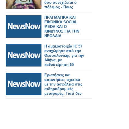
όσο συνεχίζεται ο
πόλεμος - Ποιες
χώρες θα πληγούν
περισσότερο
ΠΡΑΓΜΑΤΙΚΑ ΚΑΙ
ΕΙΚΟΝΙΚΑ SOCIAL
MEDA ΚΑΙ Ο
ΚΙΝΔΥΝΟΣ ΓΙΑ ΤΗΝ
ΝΕΟΛΑΙΑ
Η αμαξοστοιχία IC 57
αναχώρησε από την
Θεσσαλονίκης για την
Αθήνα, με
καθυστέρηση 65
λεπτών.
Ερωτήσεις και
απαντήσεις σχετικά
με την ασφάλεια στις
σιδηροδρομικές
μεταφορές: Γιατί δεν
φοράμε ζώνες
ασφαλείας, ποιος
είναι ο κίνδυνος
ατυχήματος;