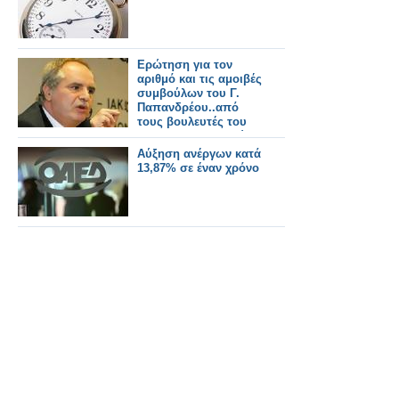
Ερώτηση για τον
αριθμό και τις αμοιβές
συμβούλων του Γ.
Παπανδρέου..από
τους βουλευτές του
ΣΥΡΙΖΑ..Σ.Παναγούλη
και Αθανασίου
Αύξηση ανέργων κατά
Νάσου..
13,87% σε έναν χρόνο