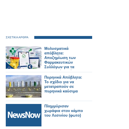
ΣΧΕΤΙΚΑ ΑΡΘΡΑ
Μολυσματικά
απόβλητα:
Aποζημίωση των
Φαρμακευτικών
Συλλόγων για τα
φαρμακεία – μέλη
τους
Πυρηνικά Απόβλητα:
Το σχέδιο για να
μετατραπούν σε
πυρηνικά καύσιμα
Πλημμύρισαν
χωράφια στον κάμπο
του Λεσινίου (φωτο)