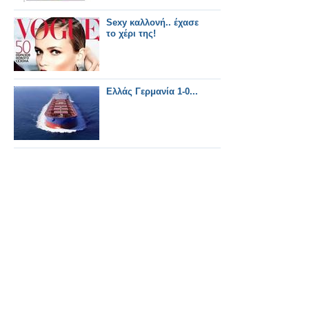
Sexy καλλονή.. έχασε
το χέρι της!
Ελλάς Γερμανία 1-0...