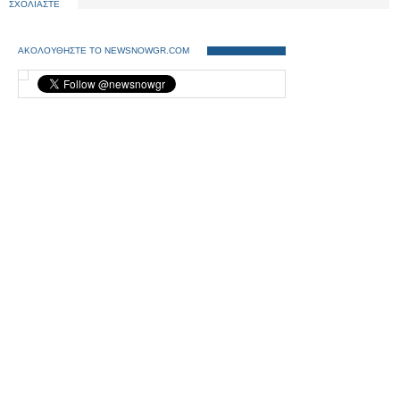
ΣΧΟΛΙΑΣΤΕ
ΑΚΟΛΟΥΘΗΣΤΕ ΤΟ NEWSNOWGR.COM