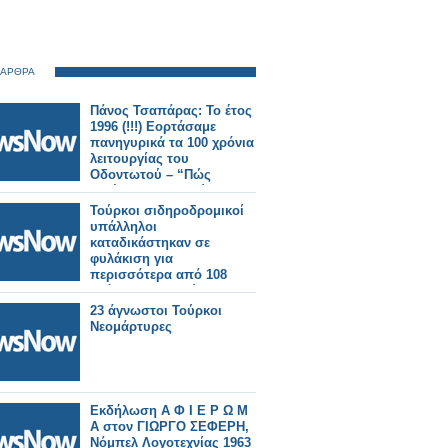
 ΑΡΘΡΑ
Πάνος Τσαπάρας: Το έτος
1996 (!!!) Εορτάσαμε
πανηγυρικά τα 100 χρόνια
λειτουργίας του
Οδοντωτού – “Πώς
αντέχουν να διασύρονται
τόσο συχνά;”
Τούρκοι σιδηροδρομικοί
υπάλληλοι
καταδικάστηκαν σε
φυλάκιση για
περισσότερα από 108
χρόνια για δυστύχημα
που άφησε πίσω του 25
23 άγνωστοι Τούρκοι
νεκρούς
Νεομάρτυρες
Εκδήλωση Α Φ Ι Ε Ρ Ω Μ
Α στον ΓΙΩΡΓΟ ΣΕΦΕΡΗ,
Νόμπελ Λογοτεχνίας 1963