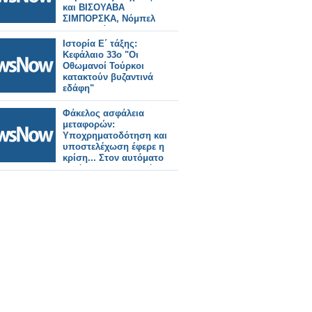
και ΒΙΣΟΥΑΒΑ
ΣΙΜΠΟΡΣΚΑ, Νόμπελ
Λογοτεχνίας 1996
Ιστορία Ε΄ τάξης:
Κεφάλαιο 33ο "Οι
Οθωμανοί Τούρκοι
κατακτούν βυζαντινά
εδάφη"
Φάκελος ασφάλεια
μεταφορών:
Υποχρηματοδότηση και
υποστελέχωση έφερε η
κρίση... Στον αυτόματο
πιλότο τα ΜΜΜ μετά τα
μνημόνια