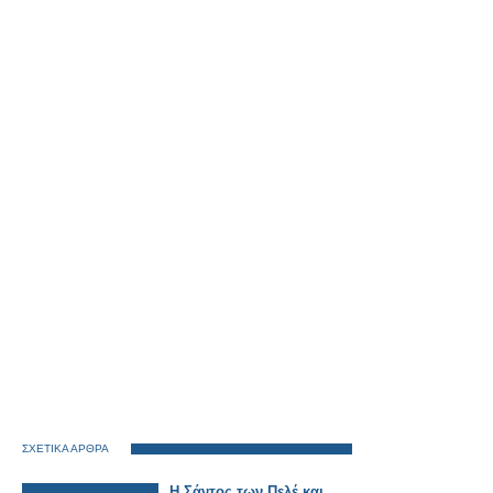
ΣΧΕΤΙΚΑ ΑΡΘΡΑ
Η Σάντος των Πελέ και