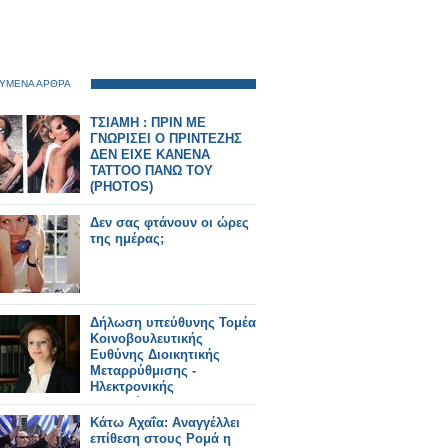
ΥΜΕΝΑ ΑΡΘΡΑ
ΤΣΙΑΜΗ : ΠΡΙΝ ΜΕ
ΓΝΩΡΙΣΕΙ Ο ΠΡΙΝΤΕΖΗΣ
ΔΕΝ ΕΙΧΕ ΚΑΝΕΝΑ
ΤΑΤΤΟΟ ΠΑΝΩ ΤΟΥ
(PHOTOS)
Δεν σας φτάνουν οι ώρες
της ημέρας;
Δήλωση υπεύθυνης Τομέα
Κοινοβουλευτικής
Ευθύνης Διοικητικής
Μεταρρύθμισης -
Ηλεκτρονικής
Διακυβέρνησης των
Ανεξαρτήτων Ελλήνων
Κάτω Αχαΐα: Αναγγέλλει
Μαρίνας Χρυσοβελώνη
επίθεση στους Ρομά η