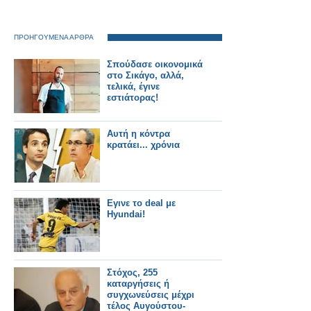
ΠΡΟΗΓΟΥΜΕΝΑ ΑΡΘΡΑ
Σπούδασε οικονομικά
στο Σικάγο, αλλά,
τελικά, έγινε
εστιάτορας!
Αυτή η κόντρα
κρατάει... χρόνια
Εγινε το deal με
Hyundai!
Στόχος, 255
καταργήσεις ή
συγχωνεύσεις μέχρι
τέλος Αυγούστου-