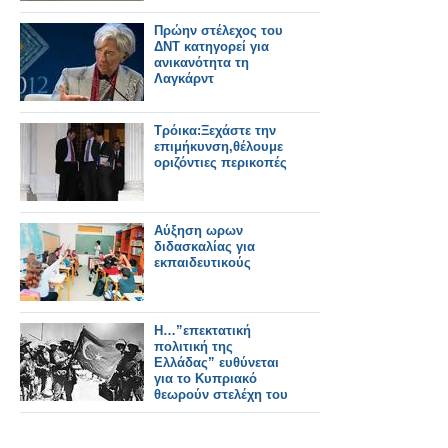
Πρώην στέλεχος του
ΔΝΤ κατηγορεί για
ανικανότητα τη
Λαγκάρντ
Τρόικα:Ξεχάστε την
επιμήκυνση,θέλουμε
οριζόντιες περικοπές
Αύξηση ωρων
διδασκαλίας για
εκπαιδευτικούς
H…”επεκτατική
πολιτική της
Ελλάδας” ευθύνεται
για το Κυπριακό
θεωρούν στελέχη του
ΣΥΡΙΖΑ!!!