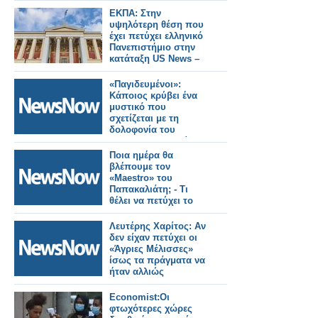
ΕΚΠΑ: Στην
υψηλότερη θέση που
έχει πετύχει ελληνικό
Πανεπιστήμιο στην
κατάταξη US News –
Best Global University
Rankings
«Παγιδευμένοι»:
Κάποιος κρύβει ένα
μυστικό που
σχετίζεται με τη
δολοφονία του
Άγγελου. Ποιος είναι
και τι θέλει να
Ποια ημέρα θα
πετύχει;
βλέπουμε τον
«Maestro» του
Παπακαλιάτη; - Τι
θέλει να πετύχει το
MEGA;
Λευτέρης Χαρίτος: Αν
δεν είχαν πετύχει οι
«Άγριες Μέλισσες»
ίσως τα πράγματα να
ήταν αλλιώς
Economist:Oι
φτωχότερες χώρες