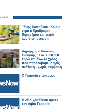
 ΑΡΘΡΑ
Τάκης Παπούλιας: Χωρίς
νερό ο Πρόδρομος
Ξηρομέρου και χωρίς
καμιά ενημέρωση
Δήμαρχος κ Κασόλας
Θανάσης : Στα 3.000.000
ευρώ και άνω το χρέος
που παραλάβαμε. Χωρίς
ανάθεση , χωρίς σύμβαση
και χωρίς τιμολόγια
900.000 ευρώ
Ο Γκαρσία επίστρεψε
Η ΑΕΚ χρειάζεται άμεσα
τον Λιβάι Γκαρσία