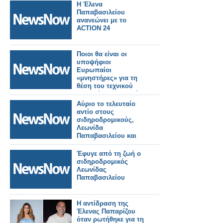
Η Έλενα
Παπαβασιλείου
ανανεώνει με το
ACTION 24
Ποιοι θα είναι οι
υποψήφιοι
Ευρωπαίοι
«μνηστήρες» για τη
θέση του τεχνικού
συμβούλου στον νέο
ΟΣΕ;
Αύριο το τελευταίο
αντίο στους
σιδηροδρομικούς,
Λεωνίδα
Παπαβασιλείου και
Αθανάσιο
Καραπάντσιο
Έφυγε από τη ζωή ο
σιδηροδρομικός
Λεωνίδας
Παπαβασιλείου
Η αντίδραση της
Έλενας Παπαρίζου
όταν ρωτήθηκε για τη