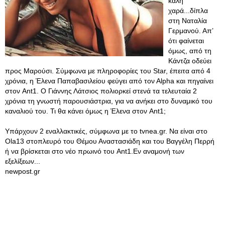
καλή
χαρά...δίπλα
στη Ναταλία
Γερμανού. Απ’
ότι φαίνεται
όμως, από τη
Κάντζα οδεύει
προς Μαρούσι. Σύμφωνα με πληροφορίες του Star, έπειτα από 4
χρόνια, η Έλενα Παπαβασιλείου φεύγει από τον Αlpha και πηγαίνει
στον Ant1. Ο Γιάννης Λάτσιος πολιορκεί στενά τα τελευταία 2
χρόνια τη γνωστή παρουσιάστρια, για να ανήκει στο δυναμικό του
καναλιού του. Τι θα κάνει όμως η Έλενα στον Ant1;
Υπάρχουν 2 εναλλακτικές, σύμφωνα με το tvnea.gr. Να είναι στο
Ola13 στοπλευρό του Θέμου Αναστασιάδη και του Βαγγέλη Περρή
ή να βρίσκεται στο νέο πρωινό του Ant1.Εν αναμονή των
εξελίξεων...
newpost.gr