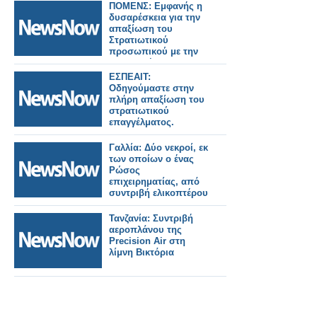
ΠΟΜΕΝΣ: Εμφανής η
δυσαρέσκεια για την
απαξίωση του
Στρατιωτικού
προσωπικού με την
εφαρμογή της ΚΥΑ για
την νυχτερινή
ΕΣΠΕΑΙΤ:
απασχόληση.
Οδηγούμαστε στην
πλήρη απαξίωση του
στρατιωτικού
επαγγέλματος.
Γαλλία: Δύο νεκροί, εκ
των οποίων ο ένας
Ρώσος
επιχειρηματίας, από
συντριβή ελικοπτέρου
Τανζανία: Συντριβή
αεροπλάνου της
Precision Air στη
λίμνη Βικτόρια