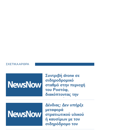
ΣΧΕΤΙΚΑ ΑΡΘΡΑ
Συντριβή drone σε
σιδηροδρομικό
σταθμό στην περιοχή
του Ροστόφ,
διακόπτοντας την
ηλεκτροδότηση και τα
δρομολόγια
Δένδιας: Δεν υπήρξε
μεταφορά
στρατιωτικού υλικού
ή καυσίμων με τον
σιδηρόδρομο τον
Φεβρουάριο του 2023