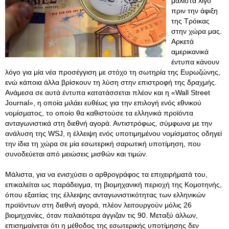
μάλιστα λίγο
πριν την άφιξη
της Τρόικας
στην χώρα μας.
Αρκετά
αμερικανικά
έντυπα κάνουν
λόγο για μία νέα προσέγγιση με στόχο τη σωτηρία της Ευρωζώνης,
ενώ κάποια άλλα βρίσκουν τη λύση στην επιστροφή της δραχμής.
Ανάμεσα σε αυτά έντυπα κατατάσσεται πλέον και η «Wall Street
Journal», η οποία μιλάει ευθέως για την επιλογή ενός εθνικού
νομίσματος, το οποίο θα καθιστούσε τα ελληνικά προϊόντα
ανταγωνιστικά στη διεθνή αγορά. Αντιστρόφως, σύμφωνα με την
ανάλυση της WSJ, η έλλειψη ενός υποτιμημένου νομίσματος οδηγεί
την ίδια τη χώρα σε μία εσωτερική σαρωτική υποτίμηση, που
συνοδεύεται από μειώσεις μισθών και τιμών.
Μάλιστα, για να ενισχύσει ο αρθρογράφος τα επιχειρήματά του,
επικαλείται ως παράδειγμα, τη βιομηχανική περιοχή της Κομοτηνής,
όπου εξαιτίας της έλλειψης ανταγωνιστικότητας των ελληνικών
προϊόντων στη διεθνή αγορά, πλέον λειτουργούν μόλις 26
βιομηχανίες, όταν παλαιότερα άγγιζαν τις 90
. Μεταξύ άλλων,
επισημαίνεται ότι η μέθοδος της εσωτερικής υποτίμησης δεν