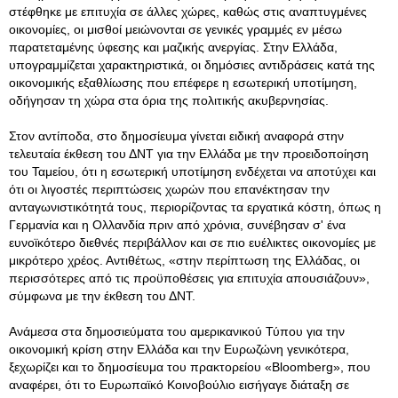
στέφθηκε με επιτυχία σε άλλες χώρες, καθώς στις αναπτυγμένες
οικονομίες, οι μισθοί μειώνονται σε γενικές γραμμές εν μέσω
παρατεταμένης ύφεσης και μαζικής ανεργίας. Στην Ελλάδα,
υπογραμμίζεται χαρακτηριστικά, οι δημόσιες αντιδράσεις κατά της
οικονομικής εξαθλίωσης που επέφερε η εσωτερική υποτίμηση,
οδήγησαν τη χώρα στα όρια της πολιτικής ακυβερνησίας.
Στον αντίποδα, στο δημοσίευμα γίνεται ειδική αναφορά στην
τελευταία έκθεση του ΔΝΤ για την Ελλάδα με την προειδοποίηση
του Ταμείου, ότι η εσωτερική υποτίμηση ενδέχεται να αποτύχει και
ότι οι λιγοστές περιπτώσεις χωρών που επανέκτησαν την
ανταγωνιστικότητά τους, περιορίζοντας τα εργατικά κόστη, όπως η
Γερμανία και η Ολλανδία πριν από χρόνια, συνέβησαν σ' ένα
ευνοϊκότερο διεθνές περιβάλλον και σε πιο ευέλικτες οικονομίες με
μικρότερο χρέος. Αντιθέτως, «στην περίπτωση της Ελλάδας, οι
περισσότερες από τις προϋποθέσεις για επιτυχία απουσιάζουν»,
σύμφωνα με την έκθεση του ΔΝΤ.
Ανάμεσα στα δημοσιεύματα του αμερικανικού Τύπου για την
οικονομική κρίση στην Ελλάδα και την Ευρωζώνη γενικότερα,
ξεχωρίζει και το δημοσίευμα του πρακτορείου «Bloomberg», που
αναφέρει, ότι το Ευρωπαϊκό Κοινοβούλιο εισήγαγε διάταξη σε