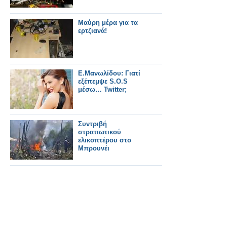
Μαύρη μέρα για τα
ερτζιανά!
Ε.Μανωλίδου: Γιατί
εξέπεμψε S.O.S
μέσω… Twitter;
Συντριβή
στρατιωτικού
ελικοπτέρου στο
Μπρουνέι