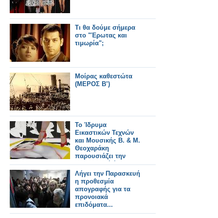
Τι θα δούμε σήμερα
στο "Έρωτας και
τιμωρία";
Μοίρας καθεστώτα
(ΜΕΡΟΣ Β’)
Το Ίδρυμα
Εικαστικών Τεχνών
και Μουσικής Β. & Μ.
Θεοχαράκη
παρουσιάζει την
αναδρομική έκθεση
Χρίστος Καράς
Λήγει την Παρασκευή
η προθεσμία
απογραφής για τα
προνοιακά
επιδόματα...