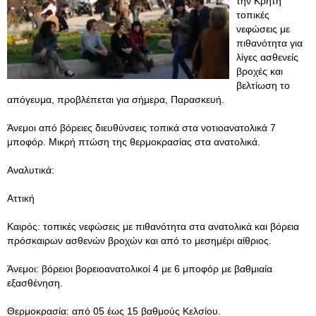
την Κρήτη
τοπικές
νεφώσεις με
πιθανότητα για
λίγες ασθενείς
βροχές και
βελτίωση το
απόγευμα, προβλέπεται για σήμερα, Παρασκευή.
Άνεμοι από βόρειες διευθύνσεις τοπικά στα νοτιοανατολικά 7
μποφόρ. Μικρή πτώση της θερμοκρασίας στα ανατολικά.
Aναλυτικά:
Αττική
Καιρός: τοπικές νεφώσεις με πιθανότητα στα ανατολικά και βόρεια
πρόσκαιρων ασθενών βροχών και από το μεσημέρι αίθριος.
Άνεμοι: βόρειοι βορειοανατολικοί 4 με 6 μποφόρ με βαθμιαία
εξασθένηση.
Θερμοκρασία: από 05 έως 15 βαθμούς Κελσίου.