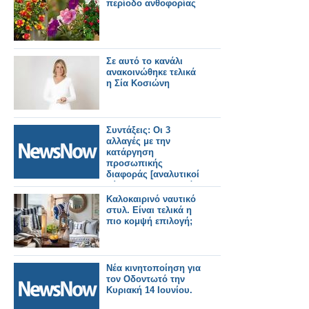
περίοδο ανθοφορίας
Σε αυτό το κανάλι
ανακοινώθηκε τελικά
η Σία Κοσιώνη
Συντάξεις: Οι 3
αλλαγές με την
κατάργηση
προσωπικής
διαφοράς [αναλυτικοί
πίνακες με τα τελικά
ποσά για όλα τα
Καλοκαιρινό ναυτικό
ταμεία.
στυλ. Είναι τελικά η
πιο κομψή επιλογή;
Νέα κινητοποίηση για
τον Οδοντωτό την
Κυριακή 14 Ιουνίου.