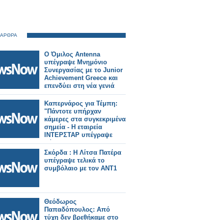
 ΑΡΘΡΑ
Ο Όμιλος Antenna
υπέγραψε Μνημόνιο
Συνεργασίας με το Junior
Achievement Greece και
επενδύει στη νέα γενιά
Καπερνάρος για Τέμπη:
"Πάντοτε υπήρχαν
κάμερες στα συγκεκριμένα
σημεία - Η εταιρεία
ΙΝΤΕΡΣΤΑΡ υπέγραψε
σύμβαση το 2017 με τον
ΟΣΕ"
Σκόρδα : Η Λίτσα Πατέρα
υπέγραψε τελικά το
συμβόλαιο με τον ΑΝΤ1
Θεόδωρος
Παπαδόπουλος: Από
τύχη δεν βρεθήκαμε στο