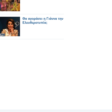
Θα αγοράσει η Γιάννα την
Ελευθεροτυπία;