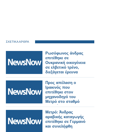
ΣΧΕΤΙΚΑ ΑΡΘΡΑ
Ρωσόφωνος άνδρας
επιτέθηκε σε
Ουκρανική οικογένεια
σε ελβετικό τρένο,
διεξάγεται έρευνα
Προς απέλαση ο
Ιρακινός που
επιτέθηκε στον
μηχανοδηγό του
Μετρό στο σταθμό
«Δουκίσσης
Πλακεντίας
Μετρό: Άνδρας
αραβικής καταγωγής
επιτέθηκε σε Γερμανό
και συνελήφθη