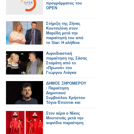
προγράμματος του
OPEN
Στήριξη της Ζήνας
Κουτσελίνη στον
Μαρέδη μετά την
παραίτησή του από
το Star: Η αλήθεια
είναι μονόδρομος – Τι
αναφέρει στην
Αιφνιδιαστική
επιστολή του;
παραίτηση της Σάσας
Σταμάτη από το
«Πρωινό» του
Γιώργου Λιάγκα
ΔΗΜΟΣ ΞΗΡΟΜΕΡΟΥ
: Παραίτηση
Δημοτικού
Συμβούλου Χρήστου
Τόγια-Έπονται και
άλλες
Στον αέρα ο Νίκος
Μουτσινάς μετά την
αιφνίδια παραίτηση