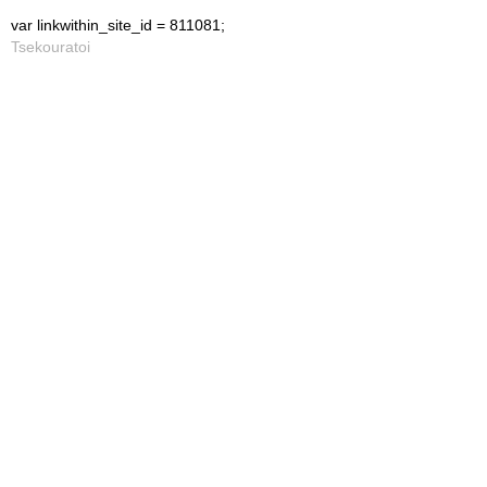
var linkwithin_site_id = 811081;
Tsekouratoi