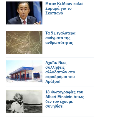
Μπαν Κι-Μουν καλεί
Σαμαρά για το
Σκοπιανό
Τα 5 μεγαλύτερα
αινίγματα της
ανθρωπότητας
Αχαΐα: Νέες
συλλήψεις
αλλοδαπών στο
αεροδρόμιο του
Αράξου!
18 Φωτογραφίες του
Albert Einstein όπως
δεν τον έχουμε
συνηθίσει