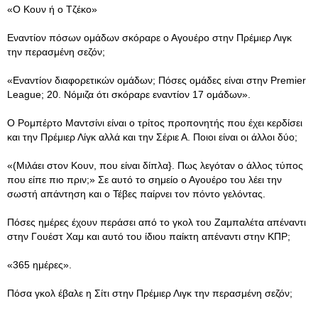
«Ο Κουν ή ο Τζέκο»
Εναντίον πόσων ομάδων σκόραρε ο Αγουέρο στην Πρέμιερ Λιγκ
την περασμένη σεζόν;
«Εναντίον διαφορετικών ομάδων; Πόσες ομάδες είναι στην Premier
League; 20. Νόμιζα ότι σκόραρε εναντίον 17 ομάδων».
Ο Ρομπέρτο Μαντσίνι είναι ο τρίτος προπονητής που έχει κερδίσει
και την Πρέμιερ Λίγκ αλλά και την Σέριε Α. Ποιοι είναι οι άλλοι δύο;
«(Μιλάει στον Κουν, που είναι δίπλα}. Πως λεγόταν ο άλλος τύπος
που είπε πιο πριν;» Σε αυτό το σημείο ο Αγουέρο του λέει την
σωστή απάντηση και ο Τέβες παίρνει τον πόντο γελόντας.
Πόσες ημέρες έχουν περάσει από το γκολ του Ζαμπαλέτα απέναντι
στην Γουέστ Χαμ και αυτό του ίδιου παίκτη απέναντι στην ΚΠΡ;
«365 ημέρες».
Πόσα γκολ έβαλε η Σίτι στην Πρέμιερ Λιγκ την περασμένη σεζόν;