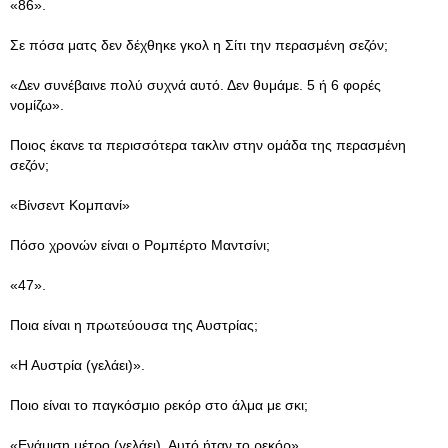
«86».
Σε πόσα ματς δεν δέχθηκε γκολ η Σίτι την περασμένη σεζόν;
«Δεν συνέβαινε πολύ συχνά αυτό. Δεν θυμάμε. 5 ή 6 φορές
νομίζω».
Ποιος έκανε τα περισσότερα τακλιν στην ομάδα της περασμένη
σεζόν;
«Βίνσεντ Κομπανί»
Πόσο χρονών είναι ο Ρομπέρτο Μαντσίνι;
«47».
Ποια είναι η πρωτεύουσα της Αυστρίας;
«Η Αυστρία (γελάει)».
Ποιο είναι το παγκόσμιο ρεκόρ στο άλμα με σκι;
«Ενάμιση μέτρο (γελάει). Αυτό ήταν το ρεκόρ».