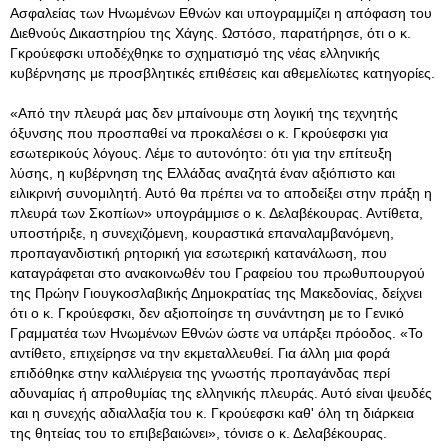
Ασφαλείας των Ηνωμένων Εθνών και υπογραμμίζει η απόφαση του
Διεθνούς Δικαστηρίου της Χάγης. Ωστόσο, παρατήρησε, ότι ο κ.
Γκρούεφσκι υποδέχθηκε το σχηματισμό της νέας ελληνικής
κυβέρνησης με προσβλητικές επιθέσεις και αθεμελίωτες κατηγορίες.
«Από την πλευρά μας δεν μπαίνουμε στη λογική της τεχνητής
όξυνσης που προσπαθεί να προκαλέσει ο κ. Γκρούεφσκι για
εσωτερικούς λόγους. Λέμε το αυτονόητο: ότι για την επίτευξη
λύσης, η κυβέρνηση της Ελλάδας αναζητά έναν αξιόπιστο και
ειλικρινή συνομιλητή. Αυτό θα πρέπει να το αποδείξει στην πράξη η
πλευρά των Σκοπίων» υπογράμμισε ο κ. Δελαβέκουρας. Αντίθετα,
υποστήριξε, η συνεχιζόμενη, κουραστικά επαναλαμβανόμενη,
προπαγανδιστική ρητορική για εσωτερική κατανάλωση, που
καταγράφεται στο ανακοινωθέν του Γραφείου του πρωθυπουργού
της Πρώην Γιουγκοσλαβικής Δημοκρατίας της Μακεδονίας, δείχνει
ότι ο κ. Γκρούεφσκι, δεν αξιοποίησε τη συνάντηση με το Γενικό
Γραμματέα των Ηνωμένων Εθνών ώστε να υπάρξει πρόοδος. «Το
αντίθετο, επιχείρησε να την εκμεταλλευθεί. Για άλλη μια φορά
επιδόθηκε στην καλλιέργεια της γνωστής προπαγάνδας περί
αδυναμίας ή απροθυμίας της ελληνικής πλευράς. Αυτό είναι ψευδές
και η συνεχής αδιαλλαξία του κ. Γκρούεφσκι καθ' όλη τη διάρκεια
της θητείας του το επιβεβαιώνει», τόνισε ο κ. Δελαβέκουρας.