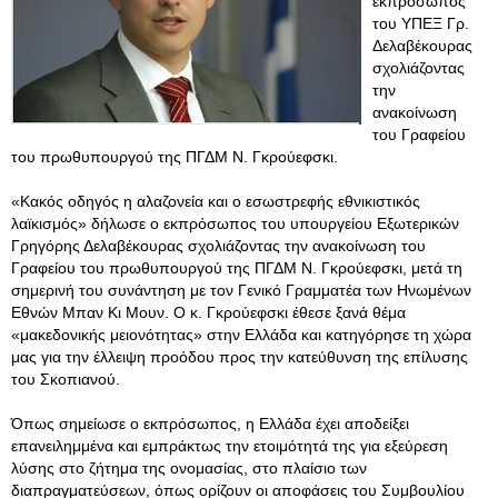
εκπρόσωπος
του ΥΠΕΞ Γρ.
Δελαβέκουρας
σχολιάζοντας
την
ανακοίνωση
του Γραφείου
του πρωθυπουργού της ΠΓΔΜ Ν. Γκρούεφσκι.
«Κακός οδηγός η αλαζονεία και ο εσωστρεφής εθνικιστικός
λαϊκισμός» δήλωσε ο εκπρόσωπος του υπουργείου Εξωτερικών
Γρηγόρης Δελαβέκουρας σχολιάζοντας την ανακοίνωση του
Γραφείου του πρωθυπουργού της ΠΓΔΜ Ν. Γκρούεφσκι, μετά τη
σημερινή του συνάντηση με τον Γενικό Γραμματέα των Ηνωμένων
Εθνών Μπαν Κι Μουν. Ο κ. Γκρούεφσκι έθεσε ξανά θέμα
«μακεδονικής μειονότητας» στην Ελλάδα και κατηγόρησε τη χώρα
μας για την έλλειψη προόδου προς την κατεύθυνση της επίλυσης
του Σκοπιανού.
Όπως σημείωσε ο εκπρόσωπος, η Ελλάδα έχει αποδείξει
επανειλημμένα και εμπράκτως την ετοιμότητά της για εξεύρεση
λύσης στο ζήτημα της ονομασίας, στο πλαίσιο των
διαπραγματεύσεων, όπως ορίζουν οι αποφάσεις του Συμβουλίου