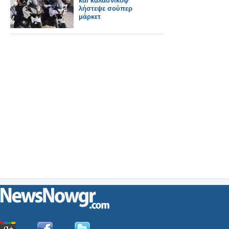
και καλάσνικοφ
λήστεψε σούπερ
μάρκετ