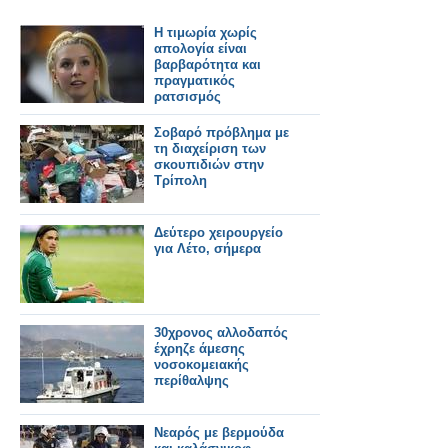
Η τιμωρία χωρίς
απολογία είναι
βαρβαρότητα και
πραγματικός
ρατσισμός
Σοβαρό πρόβλημα με
τη διαχείριση των
σκουπιδιών στην
Τρίπολη
Δεύτερο χειρουργείο
για Λέτο, σήμερα
30χρονος αλλοδαπός
έχρηζε άμεσης
νοσοκομειακής
περίθαλψης
Νεαρός με βερμούδα