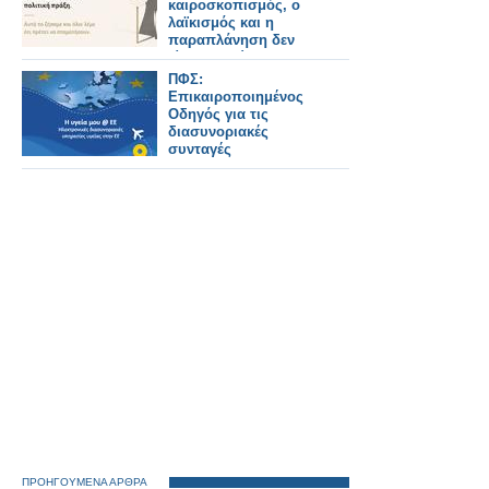
καιροσκοπισμός, ο
λαϊκισμός και η
παραπλάνηση δεν
είναι ουσιώδης
πολιτική πράξη. Αυτά
ΠΦΣ:
τα ζήσαμε και όλοι
Επικαιροποιημένος
λέμε ότι πρέπει να
Οδηγός για τις
σταματήσουν.
διασυνοριακές
συνταγές
ΠΡΟΗΓΟΥΜΕΝΑ ΑΡΘΡΑ