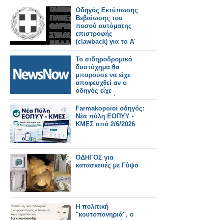
Οδηγός Εκτύπωσης
Βεβαίωσης του
ποσού αυτόματης
επιστροφής
(clawback) για το Α'
και Β' εξάμηνο 2025
Το σιδηροδρομικό
δυστύχημα θα
μπορούσε να είχε
αποφευχθεί αν ο
οδηγός είχε
χρησιμοποιήσει το
σύστημα έκτακτης
Farmakopoioi οδηγός:
ανάγκης σύμφωνα με
Νέα πύλη ΕΟΠΥΥ -
έρευνα.
ΚΜΕΣ από 2/6/2026
ΟΔΗΓΟΣ για
κατασκευές με Γύψο
Η πολιτική
''κουτοπονηριά'', ο