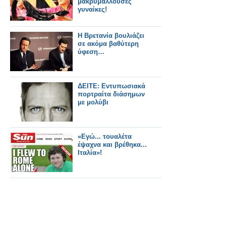
μακρυμαλλούσες
γυναίκες!
Η Βρετανία βουλιάζει
σε ακόμα βαθύτερη
ύφεση…
ΔΕΙΤΕ: Εντυπωσιακά
πορτραίτα διάσημων
με μολύβι
«Εγώ... τουαλέτα
έψαχνα και βρέθηκα...
Ιταλία»!