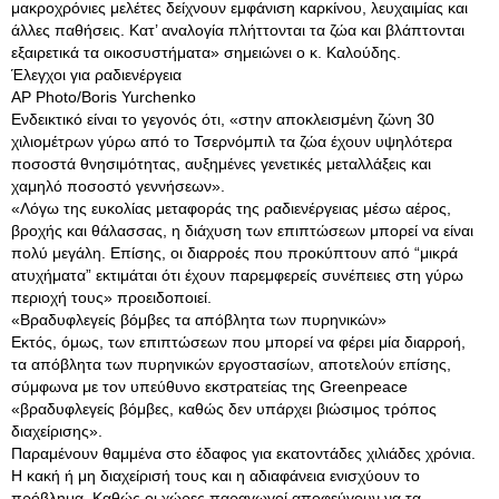
μακροχρόνιες μελέτες δείχνουν εμφάνιση καρκίνου, λευχαιμίας και
άλλες παθήσεις. Κατ’ αναλογία πλήττονται τα ζώα και βλάπτονται
εξαιρετικά τα οικοσυστήματα» σημειώνει ο κ. Καλούδης.
Έλεγχοι για ραδιενέργεια
AP Photo/Boris Yurchenko
Ενδεικτικό είναι το γεγονός ότι, «στην αποκλεισμένη ζώνη 30
χιλιομέτρων γύρω από το Τσερνόμπιλ τα ζώα έχουν υψηλότερα
ποσοστά θνησιμότητας, αυξημένες γενετικές μεταλλάξεις και
χαμηλό ποσοστό γεννήσεων».
«Λόγω της ευκολίας μεταφοράς της ραδιενέργειας μέσω αέρος,
βροχής και θάλασσας, η διάχυση των επιπτώσεων μπορεί να είναι
πολύ μεγάλη. Επίσης, οι διαρροές που προκύπτουν από “μικρά
ατυχήματα” εκτιμάται ότι έχουν παρεμφερείς συνέπειες στη γύρω
περιοχή τους» προειδοποιεί.
«Βραδυφλεγείς βόμβες τα απόβλητα των πυρηνικών»
Εκτός, όμως, των επιπτώσεων που μπορεί να φέρει μία διαρροή,
τα απόβλητα των πυρηνικών εργοστασίων, αποτελούν επίσης,
σύμφωνα με τον υπεύθυνο εκστρατείας της Greenpeace
«βραδυφλεγείς βόμβες, καθώς δεν υπάρχει βιώσιμος τρόπος
διαχείρισης».
Παραμένουν θαμμένα στο έδαφος για εκατοντάδες χιλιάδες χρόνια.
Η κακή ή μη διαχείρισή τους και η αδιαφάνεια ενισχύουν το
πρόβλημα. Καθώς οι χώρες παραγωγοί αποφεύγουν να τα