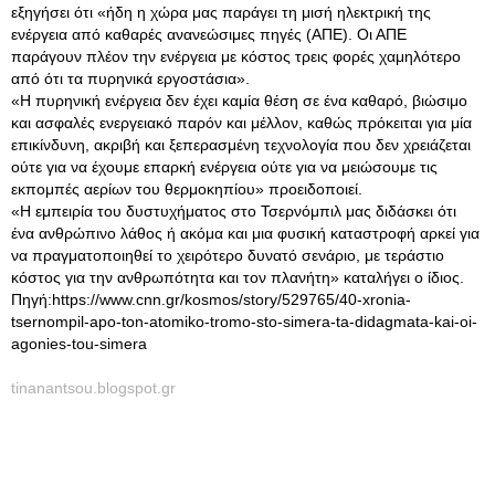
εξηγήσει ότι «ήδη η χώρα μας παράγει τη μισή ηλεκτρική της
ενέργεια από καθαρές ανανεώσιμες πηγές (ΑΠΕ). Οι ΑΠΕ
παράγουν πλέον την ενέργεια με κόστος τρεις φορές χαμηλότερο
από ότι τα πυρηνικά εργοστάσια».
«Η πυρηνική ενέργεια δεν έχει καμία θέση σε ένα καθαρό, βιώσιμο
και ασφαλές ενεργειακό παρόν και μέλλον, καθώς πρόκειται για μία
επικίνδυνη, ακριβή και ξεπερασμένη τεχνολογία που δεν χρειάζεται
ούτε για να έχουμε επαρκή ενέργεια ούτε για να μειώσουμε τις
εκπομπές αερίων του θερμοκηπίου» προειδοποιεί.
«Η εμπειρία του δυστυχήματος στο Τσερνόμπιλ μας διδάσκει ότι
ένα ανθρώπινο λάθος ή ακόμα και μια φυσική καταστροφή αρκεί για
να πραγματοποιηθεί το χειρότερο δυνατό σενάριο, με τεράστιο
κόστος για την ανθρωπότητα και τον πλανήτη» καταλήγει ο ίδιος.
Πηγή:https://www.cnn.gr/kosmos/story/529765/40-xronia-
tsernompil-apo-ton-atomiko-tromo-sto-simera-ta-didagmata-kai-oi-
agonies-tou-simera
tinanantsou.blogspot.gr