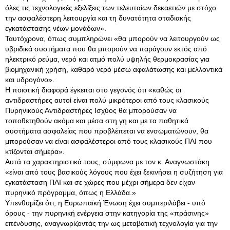
όλες τις τεχνολογικές εξελίξεις των τελευταίων δεκαετιών με στόχο
την ασφαλέστερη λειτουργία και τη δυνατότητα σταδιακής
εγκατάστασης νέων μονάδων».
Ταυτόχρονα, όπως συμπληρώνει «θα μπορούν να λειτουργούν ως
υβριδικά συστήματα που θα μπορούν να παράγουν εκτός από
ηλεκτρικό ρεύμα, νερό και ατμό πολύ υψηλής θερμοκρασίας για
βιομηχανική χρήση, καθαρό νερό μέσω αφαλάτωσης και μελλοντικά
και υδρογόνο».
Η ποιοτική διαφορά έγκειται στο γεγονός ότι «καθώς οι
αντιδραστήρες αυτοί είναι πολύ μικρότεροι από τους κλασικούς
Πυρηνικούς Αντιδραστήρες Ισχύος θα μπορούσαν να
τοποθετηθούν ακόμα και μέσα στη γη και με τα παθητικά
συστήματα ασφαλείας που προβλέπεται να ενσωματώνουν, θα
μπορούσαν να είναι ασφαλέστεροι από τους κλασικούς ΠΑΙ που
κτίζονται σήμερα».
Αυτά τα χαρακτηριστικά τους, σύμφωνα με τον κ. Αναγνωστάκη
«είναι από τους βασικούς λόγους που έχει ξεκινήσει η συζήτηση για
εγκατάσταση ΠΑΙ και σε χώρες που μέχρι σήμερα δεν είχαν
πυρηνικό πρόγραμμα, όπως η Ελλάδα.»
Υπενθυμίζει ότι, η Ευρωπαϊκή Ένωση έχει συμπεριλάβει - υπό
όρους - την πυρηνική ενέργεια στην κατηγορία της «πράσινης»
επένδυσης, αναγνωρίζοντάς την ως μεταβατική τεχνολογία για την