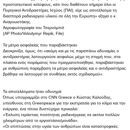
προστατευτικού κελύφους, κάτι που διαθέτουν σήμερα όλοι οι
Πυρηνικοί Αντιδραστήρες Ισχύος (ΠΑΙ), είχε ως αποτέλεσμα τη
διασπορά ραδιενεργού υλικού σε όλη την Ευρώπη» εξηγεί ο κ.
Αναγνωστάκης.
Αεροφωτογραφία του Τσερνόμπιλ
(AP Photo/Volodymyr Repik, File)
Τα μέτρα ασφαλείας που παραβιάστηκαν
Διευκρινίζει, όμως, ότι «ακόμη και με τις παραπάνω αδυναμίες ο
αντιδραστήρας λειτουργούσε ασφαλώς μέχρι τη στιγμή που, στα
πλαίσια ενός πειράματος που πραγματοποιήθηκε, παραβιάστηκαν
με ανθρώπινη παρέμβαση τα μέτρα ασφαλείας και ο αντιδραστήρας
βρέθηκε να λειτουργεί σε συνθήκες εκτός σχεδιασμού».
Τα αποτελέσματα ήταν οδυνηρά:
Όπως υπογραμμίζει στο CNN Greece ο Κώστας Καλούδης,
υπεύθυνος στη Greenpeace για την εκστρατεία για το κλίμα και την
ενέργεια, ένα τέτοιο δυστύχημα προκαλεί:
«Έκλυση τεράστιας ποσότητας ραδιενέργειας σε ακτίνα πολλών
χιλιομέτρων από το εργοστάσιο/μονάδα».
«Οι επιπτώσεις στην υγεία των ανθρώπων είναι καταστροφικές: