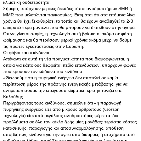
κλιματική ουδετερότητα.
Σήμερα, υπάρχουν μερικές δεκάδες τύποι αντιδραστήρων SMR ή
MMR που μελετώνται παγκοσμίως. Εκτιμάται ότι στα επόμενα λίγα
χρόνια θα έχει ξεκαθαρίσει το τοπίο και θα έχουν αναδειχθεί τα 2-3
επικρατέστερα μοντέλα που θα μπορούν να διατεθούν στην αγορά.
Όπως γίνεται σαφές, η τεχνολογία αυτή βρίσκεται ακόμα σε φάση
ωρίμανσης και θα περάσουν μερικά χρόνια ακόμα μέχρι να δούμε
τις πρώτες εγκαταστάσεις στην Ευρώπη.
Οι φόβοι και οι κίνδυνοι
Απέναντι σε αυτή τη νέα πραγματικότητα που διαμορφώνεται, η
οποία για κάποιους θεωρείται πεδίο επενδύσεων, υπάρχουν φωνές
που κρούουν τον κώδωνα του κινδύνου.
«Θεωρούμε ότι η πυρηνική ενέργεια δεν αποτελεί σε καμία
περίπτωση μέρος της πράσινης ενεργειακής μετάβασης, για να
αντιμετωπίσουμε την επείγουσα κλιματική κρίση» τονίζει ο κ.
Καλούδης.
Περιγράφοντας τους κινδύνους, σημειώνει ότι «η παραγωγή
πυρηνικής ενέργειας είτε από μικρούς αρθρωτούς (νεότερη
τεχνολογία) είτε από μεγάλους αντιδραστήρες φέρει τα ίδια
προβλήματα σε όλο τον κύκλο ζωής μίας μονάδας: τεράστιο κόστος
κατασκευής, παραγωγής και αποσυναρμολόγησης, απόθεση
αποβλήτων, κίνδυνοι για την υγεία από διαρροές ή ατυχήματα από
ανθρώπινο λάθος, απρόβλεπτα φυσικά φαινόμενα (περίπτωση