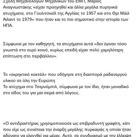
Σχολή Μηχανολόγων Μηχανικών του ΕΜΠ, Μάριος
Αναγνωστάκης «είχαν προηγηθεί και άλλα μεγάλα πυρηνικά
ατυχήματα, στο Γουίντσκεϊλ της Αγγλίας το 1957 και στο Θρι Μάιλ
Άιλαντ το 1979» που ήταν και το πιο σημαντικό στην ιστορία των
ΗΠΑ.
Σύμφωνα με τον καθηγητή, τα ατυχήματα αυτά «δεν έγιναν τόσο
γνωστά στο ευρύ κοινό, κυρίως επειδή είχαν πολύ χαμηλότερη
επίπτωση στο περιβάλλον».
Το «εκρηκτικό κοκτέιλ» που οδήγησε στη διασπορά ραδιενεργού
υλικού σε όλη την Ευρώπη
Το ατύχημα στο Τσερνόμπιλ, σύμφωνα με τον ίδιο, ήταν μοναδικό
στο είδος του για μία σειρά από λόγους.
«Ο αντιδραστήρας χρησιμοποιούσε ως επιβραδυντή γραφίτη, κάτι
που είχε ως συνέπεια την έναρξη μεγάλης πυρκαγιάς η οποία ήταν
αδύνατο να ελεγχθεί για μέρες. Αυτό, σε συνδυασμό με την έλλειψη