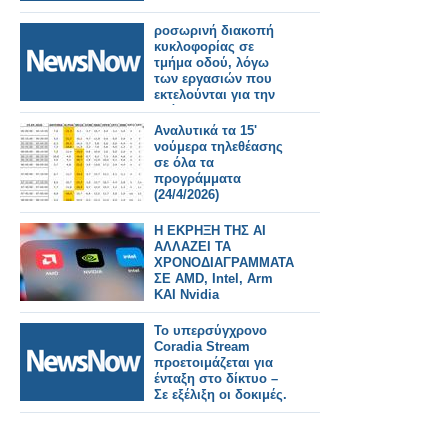
ροσωρινή διακοπή
κυκλοφορίας σε
τμήμα οδού, λόγω
των εργασιών που
εκτελούνται για την
ανάπλαση της
πλατείας Αστακού
Αναλυτικά τα 15'
(πλακοστρώσεις).
νούμερα τηλεθέασης
σε όλα τα
προγράμματα
(24/4/2026)
Η ΕΚΡΗΞΗ ΤΗΣ AI
ΑΛΛΑΖΕΙ ΤΑ
ΧΡΟΝΟΔΙΑΓΡΑΜΜΑΤΑ
ΣΕ AMD, Intel, Arm
ΚΑΙ Nvidia
Το υπερσύγχρονο
Coradia Stream
προετοιμάζεται για
ένταξη στο δίκτυο –
Σε εξέλιξη οι δοκιμές.