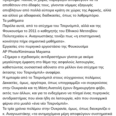
αποθέτουν στο έδαφός τους, γίνονται νόμιμες εξαγωγές
αποβλήτων από πολλά εύπορα κράτη σε χώρες της Αφρικής, αλλά
και αλλού με αδιαφανείς διαδικασίες, όπως το λαθρεμπόριο.
Τα μαθήματα
Παρόλα αυτά, από το ατύχημα του Τσερνόμπιλ, αλλά και της
Φουκουσίμα το 2011 ο καθηγητής του Εθνικού Μετσοβίου
Πολυτεχνείου κ. Αναγνωστάκης τονίζει πως «η επιστημονική
κοινότητα πήρε σημαντικά μαθήματα».
Εργασίες στο πυρηνικό εργοστάσιο της Φουκουσίμα
AP Photo/Kimimasa Mayama
«Σήμερα ο σχεδιασμός αντιδραστήρων γίνεται με ακόμα
μεγαλύτερη έμφαση στο θέμα της ασφαλούς λειτουργίας,
καθιστώντας ουσιαστικά αδύνατο στο μέλλον ένα ατύχημα της
έκτασης του Τσερνόμπιλ» αναφέρει.
Η εμπειρία από το Τσερνόμπιλ στους σύγχρονους πολέμους
Δεκαετίες, όμως, αργότερα, όπως υπογραμμίζει «οι συγκρούσεις
στην Ουκρανία και τη Μέση Ανατολή έχουν δημιουργήσει φόβο,
εκτός των άλλων, και για το ενδεχόμενο να πληγεί ένας πυρηνικός
αντιδραστήρας που είναι ήδη σε λειτουργία, κάτι που συνειρμικά
φέρνει στο μυαλό «ένα νέο Τσερνόμπιλ».
Τα τρία χρόνια πολέμου στην Ουκρανία, όμως, όπως διευκρινίζει ο
κ. Αναγνωστάκης «τα αντιμαχόμενα μέρη αποφεύγουν συστηματικά