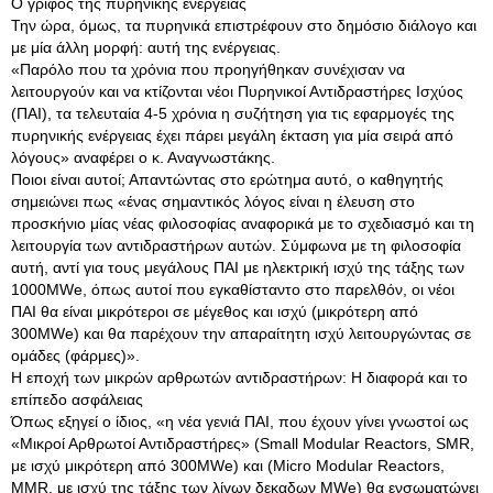
Ο γρίφος της πυρηνικής ενέργειας
Την ώρα, όμως, τα πυρηνικά επιστρέφουν στο δημόσιο διάλογο και
με μία άλλη μορφή: αυτή της ενέργειας.
«Παρόλο που τα χρόνια που προηγήθηκαν συνέχισαν να
λειτουργούν και να κτίζονται νέοι Πυρηνικοί Αντιδραστήρες Ισχύος
(ΠΑΙ), τα τελευταία 4-5 χρόνια η συζήτηση για τις εφαρμογές της
πυρηνικής ενέργειας έχει πάρει μεγάλη έκταση για μία σειρά από
λόγους» αναφέρει ο κ. Αναγνωστάκης.
Ποιοι είναι αυτοί; Απαντώντας στο ερώτημα αυτό, ο καθηγητής
σημειώνει πως «ένας σημαντικός λόγος είναι η έλευση στο
προσκήνιο μίας νέας φιλοσοφίας αναφορικά με το σχεδιασμό και τη
λειτουργία των αντιδραστήρων αυτών. Σύμφωνα με τη φιλοσοφία
αυτή, αντί για τους μεγάλους ΠΑΙ με ηλεκτρική ισχύ της τάξης των
1000MWe, όπως αυτοί που εγκαθίσταντο στο παρελθόν, οι νέοι
ΠΑΙ θα είναι μικρότεροι σε μέγεθος και ισχύ (μικρότερη από
300MWe) και θα παρέχουν την απαραίτητη ισχύ λειτουργώντας σε
ομάδες (φάρμες)».
Η εποχή των μικρών αρθρωτών αντιδραστήρων: Η διαφορά και το
επίπεδο ασφάλειας
Όπως εξηγεί ο ίδιος, «η νέα γενιά ΠΑΙ, που έχουν γίνει γνωστοί ως
«Μικροί Αρθρωτοί Αντιδραστήρες» (Small Modular Reactors, SMR,
με ισχύ μικρότερη από 300MWe) και (Micro Modular Reactors,
MMR, με ισχύ της τάξης των λίγων δεκαδων MWe) θα ενσωματώνει