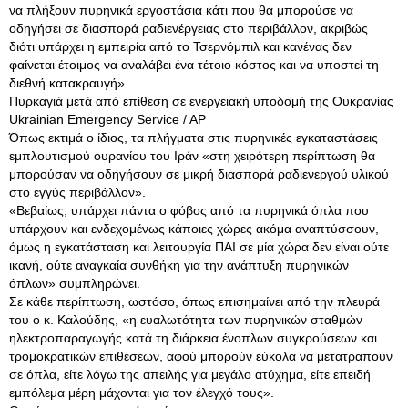
να πλήξουν πυρηνικά εργοστάσια κάτι που θα μπορούσε να
οδηγήσει σε διασπορά ραδιενέργειας στο περιβάλλον, ακριβώς
διότι υπάρχει η εμπειρία από το Τσερνόμπιλ και κανένας δεν
φαίνεται έτοιμος να αναλάβει ένα τέτοιο κόστος και να υποστεί τη
διεθνή κατακραυγή».
Πυρκαγιά μετά από επίθεση σε ενεργειακή υποδομή της Ουκρανίας
Ukrainian Emergency Service / AP
Όπως εκτιμά ο ίδιος, τα πλήγματα στις πυρηνικές εγκαταστάσεις
εμπλουτισμού ουρανίου του Ιράν «στη χειρότερη περίπτωση θα
μπορούσαν να οδηγήσουν σε μικρή διασπορά ραδιενεργού υλικού
στο εγγύς περιβάλλον».
«Βεβαίως, υπάρχει πάντα ο φόβος από τα πυρηνικά όπλα που
υπάρχουν και ενδεχομένως κάποιες χώρες ακόμα αναπτύσσουν,
όμως η εγκατάσταση και λειτουργία ΠΑΙ σε μία χώρα δεν είναι ούτε
ικανή, ούτε αναγκαία συνθήκη για την ανάπτυξη πυρηνικών
όπλων» συμπληρώνει.
Σε κάθε περίπτωση, ωστόσο, όπως επισημαίνει από την πλευρά
του ο κ. Καλούδης, «η ευαλωτότητα των πυρηνικών σταθμών
ηλεκτροπαραγωγής κατά τη διάρκεια ένοπλων συγκρούσεων και
τρομοκρατικών επιθέσεων, αφού μπορούν εύκολα να μετατραπούν
σε όπλα, είτε λόγω της απειλής για μεγάλο ατύχημα, είτε επειδή
εμπόλεμα μέρη μάχονται για τον έλεγχό τους».