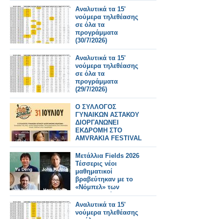
31/7/2026
Αναλυτικά τα 15'
νούμερα τηλεθέασης
σε όλα τα
προγράμματα
(30/7/2026)
Αναλυτικά τα 15'
νούμερα τηλεθέασης
σε όλα τα
προγράμματα
(29/7/2026)
Ο ΣΥΛΛΟΓΟΣ
ΓΥΝΑΙΚΩΝ ΑΣΤΑΚΟΥ
ΔΙΟΡΓΑΝΩΝΕΙ
ΕΚΔΡΟΜΗ ΣΤΟ
AMVRAKIA FESTIVAL
ΣΤΙΣ 31/7/2026 ΣΤΗ
ΣΥΝΑΥΛΙΑ
Μετάλλια Fields 2026
ΧΑΤΖΗΦΡΑΓΚΕΤΑ
Τέσσερις νέοι
ΚΑΡΑΠΑΤΑΚΗ ΠΥΞ
μαθηματικοί
ΛΑΞ
βραβεύτηκαν με το
«Νόμπελ» των
Μαθηματικών
Αναλυτικά τα 15'
νούμερα τηλεθέασης