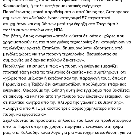
Φουκουσίμα), ή πολεμικές/τρομοκρατικές ενέργειες».
Παραθέτοντας μερικά παραδείγματα ο υπεύθυνος της Greenpeace
σημειώνει ότι «διεθνώς έχουν καταγραφεί 57 περιστατικά
ατυχημάτων και συμβάντων μετά την έκρηξη στο Τσερνόμπιλ,
πολλά εκ των οποίων στις ΗΠΑ.
Στη βάση, όπως αναφέρει «αποδεικνύεται ότι ούτε οι χώρες που
χρησιμοποιούν τις πιο προηγμένες τεχνολογίες δεν καταφέρνουν να
τις ελέγξουν αρκετά. Επιπλέον, δημιουργούνται εξαρτήσεις από
μεγάλες χώρες για την παροχή τεχνολογίας, δεσμεύοντας σε
συμφωνίες με διάρκεια πολλών δεκαετιών».
Παράλληλα, επισημαίνει πως «η πυρηνική ενέργεια εμφανίζει
πτωτική τάση κατά τις τελευταίες δεκαετίες» και συμπληρώνει ότι
«χώρες που μείωσαν ή κατάργησαν την παραγωγή τους, όπως η
Γερμανία και η Ταϊβάν δεν αντιμετωπίζουν προβλήματα επάρκειας
ενέργειας. Θεωρούμε την ώθηση αυτή ένα εγχείρημα που βασίζεται
σε οικονομικά κίνητρα από την πλευρά των ιδιωτικών εταιρειών, και
σε πολιτικά κίνητρα από την πλευρά της γαλλικής κυβέρνησης».
«Ενέργεια από ΑΠΕ με κόστος τρεις φορές χαμηλότερο από τα
πυρηνικά εργοστάσια»
Σχολιάζοντας τις πρόσφατες δηλώσεις του Έλληνα πρωθυπουργού
από το Παρίσι υπέρ της χρήσης πυρηνικής ενέργειας στη χώρα
μας, ο κ. Καλούδης κάνει λόγο για μία «άστοχη» κατεύθυνση, για να