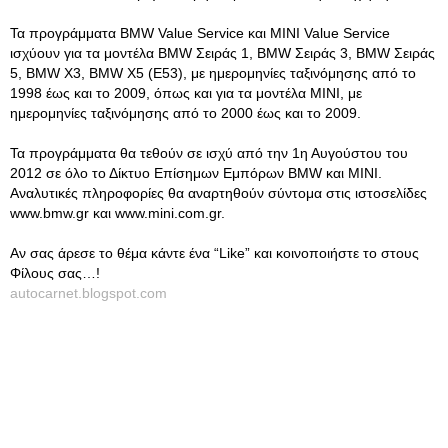
Τα προγράμματα BMW Value Service και ΜΙΝΙ Value Service
ισχύουν για τα μοντέλα BMW Σειράς 1, BMW Σειράς 3, BMW Σειράς
5, BMW X3, ΒMW X5 (Ε53), με ημερομηνίες ταξινόμησης από το
1998 έως και το 2009, όπως και για τα μοντέλα ΜΙΝΙ, με
ημερομηνίες ταξινόμησης από το 2000 έως και το 2009.
Τα προγράμματα θα τεθούν σε ισχύ από την 1η Αυγούστου του
2012 σε όλο το Δίκτυο Επίσημων Εμπόρων BMW και ΜΙΝΙ.
Αναλυτικές πληροφορίες θα αναρτηθούν σύντομα στις ιστοσελίδες
www.bmw.gr και www.mini.com.gr.
Αν σας άρεσε το θέμα κάντε ένα “Like” και κοινοποιήστε το στους
Φίλους σας…!
autocarnet.blogspot.com