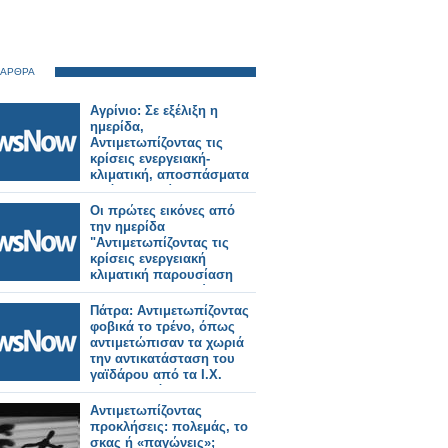
 ΑΡΘΡΑ
Αγρίνιο: Σε εξέλιξη η
ημερίδα,
Αντιμετωπίζοντας τις
κρίσεις ενεργειακή-
κλιματική, αποσπάσματα
από τις ομιλίες.
Οι πρώτες εικόνες από
την ημερίδα
"Αντιμετωπίζοντας τις
κρίσεις ενεργειακή
κλιματική παρουσίαση
του περιφερειακού
σχεδίου" της Περιφέρειας
Πάτρα: Αντιμετωπίζοντας
Δυτικής Ελλάδας
φοβικά το τρένο, όπως
αντιμετώπισαν τα χωριά
την αντικατάσταση του
γαϊδάρου από τα Ι.Χ.
του... διαβόλου
Αντιμετωπίζοντας
προκλήσεις: πολεμάς, το
σκας ή «παγώνεις»;