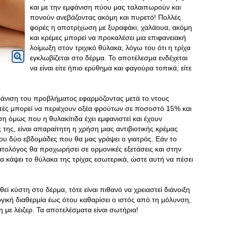
και με την εμφάνιση πύου μας ταλαιπωρούν και
πονούν ανεβάζοντας ακόμη και πυρετό! Πολλές
φορές η αποτρίχωση με ξυραφάκι, χαλάουα, ακόμη
και κρέμες μπορεί να προκαλέσει μια επιφανειακή
λοίμωξη στον τριχικό θύλακα, λόγω του ότι η τρίχα
εγκλωβίζεται στο δέρμα. Το αποτέλεσμα ενδέχεται
να είναι είτε ήπιο ερύθημα και φαγούρα τοπικά, είτε
άνιση του προβλήματος εφαρμόζοντας μετά το ντους
Αυτές μπορεί να περιέχουν οξέα φρούτων σε ποσοστό 15% και
η όμως που η θυλακίτιδα έχει εμφανιστεί και έχουν
 της, είναι απαραίτητη η χρήση μιας αντιβιοτικής κρέμας
που δύο εβδομάδες που θα μας γράψει ο γιατρός. Εάν το
ατολόγος θα προχωρήσει σε ορμονικές εξετάσεις και στην
 κάψει το θύλακα της τρίχας εσωτερικά, ώστε αυτή να πέσει
θεί κύστη στο δέρμα, τότε είναι πιθανό να χρειαστεί διάνοιξη
υργική διαθερμία έως ότου καθαρίσει ο ιστός από τη μόλυνση,
 με λέιζερ. Τα αποτελέσματα είναι σωτήρια!