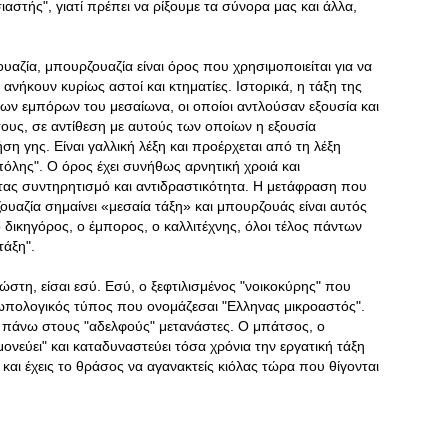
σιαστής", γιατί πρέπει να ρίξουμε τα σύνορα μας και άλλα,
ουαζία, μπουρζουαζία είναι όρος που χρησιμοποιείται για να
ανήκουν κυρίως αστοί και κτηματίες. Ιστορικά, η τάξη της
ων εμπόρων του μεσαίωνα, οι οποίοι αντλούσαν εξουσία και
τους, σε αντίθεση με αυτούς των οποίων η εξουσία
η γης. Είναι γαλλική λέξη και προέρχεται από τη λέξη
 πόλης". Ο όρος έχει συνήθως αρνητική χροιά και
τας συντηρητισμό και αντιδραστικότητα. Η μετάφραση που
ζουαζία σημαίνει «μεσαία τάξη» και μπουρζουάς είναι αυτός
ο δικηγόρος, ο έμπορος, ο καλλιτέχνης, όλοι τέλος πάντων
τάξη".
τη, είσαι εσύ. Εσύ, ο ξεφτιλισμένος "νοικοκύρης" που
ρωπολογικός τύπος που ονομάζεσαι "Ελληνας μικροαστός".
 πάνω στους "αδελφούς" μετανάστες. Ο μπάτσος, ο
ονεύει" και καταδυναστεύει τόσα χρόνια την εργατική τάξη
 και έχεις το θράσος να αγανακτείς κιόλας τώρα που θίγονται