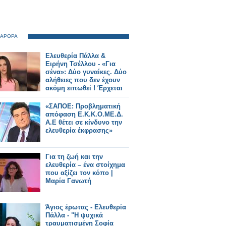
 ΑΡΘΡΑ
Ελευθερία Πάλλα &
Ειρήνη Τσέλλου - «Για
σένα»: Δύο γυναίκες. Δύο
αλήθειες που δεν έχουν
ακόμη ειπωθεί ! Έρχεται
στον Alpha!
«ΣΑΠΟΕ: Προβληματική
απόφαση Ε.Κ.Κ.Ο.ΜΕ.Δ.
Α.Ε θέτει σε κίνδυνο την
ελευθερία έκφρασης»
Για τη ζωή και την
ελευθερία – ένα στοίχημα
που αξίζει τον κόπο |
Μαρία Γανωτή
Άγιος έρωτας - Ελευθερία
Πάλλα - "Η ψυχικά
τραυματισμένη Σοφία