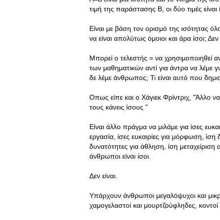
τιμή της παράστασης Β, οι δύο τιμές είναι ί
Είναι με βάση τον ορισμό της ισότητας ό
να είναι απολύτως όμοιοι και άρα ίσοι; 
Μπορεί ο τελεστής = να χρησιμοποιηθεί α
των μαθηματικών αντί για άντρα να λέμε γυν
δε λέμε άνθρωπος; Τι είναι αυτό που δημι
Οπως είπε και ο Χάγιεκ Φρίντριχ, "Άλλο 
τους κάνεις ίσους "
Είναι άλλο πράγμα να μιλάμε για ίσες ευκ
εργασία, ίσες ευκαιρίες για μόρφωση, ίση
δυνατότητες για άθληση, ίση μεταχείριση α
άνθρωποι είναι ίσοι.
Δεν είναι.
Υπάρχουν άνθρωποι μεγαλόψυχοι και μικρόψ
χαμογελαστοί και μουρτζούφληδες, κοντοί 