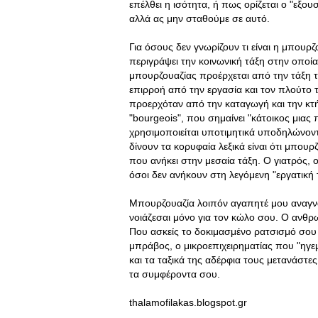
επέλθει η ισότητα, ή πως ορίζεται ο "εξου
αλλά ας μην σταθούμε σε αυτό.
Για όσους δεν γνωρίζουν τι είναι η μπουρζ
περιγράψει την κοινωνική τάξη στην οποία 
μπουρζουαζίας προέρχεται από την τάξη τ
επιρροή από την εργασία και τον πλούτο 
προερχόταν από την καταγωγή και την κτήσ
"bourgeois", που σημαίνει "κάτοικος μιας
χρησιμοποιείται υποτιμητικά υποδηλώνον
δίνουν τα κορυφαία λεξικά είναι ότι μπουρ
που ανήκει στην μεσαία τάξη. Ο γιατρός, 
όσοι δεν ανήκουν στη λεγόμενη "εργατική 
Μπουρζουαζία λοιπόν αγαπητέ μου αναγνώσ
νοιάζεσαι μόνο για τον κώλο σου. Ο ανθ
Που ασκείς το δοκιμασμένο ρατσισμό σου
μπράβος, ο μικροεπιχειρηματίας που "ηγεμ
και τα ταξικά της αδέρφια τους μετανάστες
τα συμφέροντα σου.
thalamofilakas.blogspot.gr