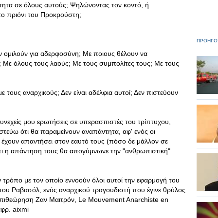
σότητα σε όλους αυτούς; Ψηλώνοντας τον κοντό, ή
 το πριόνι του Προκρούστη;
ΠΡΟΗΓΟ
αν ομιλούν για αδερφοσύνη; Με ποιους θέλουν να
 Με όλους τους λαούς; Με τους συμπολίτες τους; Με τους
με τους αναρχικούς; Δεν είναι αδέλφια αυτοί; Δεν πιστεύουν
νεχείς μου ερωτήσεις σε υπερασπιστές του τρίπτυχου,
στεύω ότι θα παραμείνουν αναπάντητα, αφ' ενός οι
 έχουν απαντήσει στον εαυτό τους (πόσο δε μάλλον σε
 ότι η απάντηση τους θα απογύμνωνε την "ανθρωπιστική"
ν τρόπο με τον οποίο εννοούν όλοι αυτοί την εφαρμογή του
του Ραβασόλ, ενός αναρχικού τραγουδιστή που έγινε θρύλος
 επιθεώρηση Zαν Μαιτρόν, Le Mouvement Anarchiste en
άφρ. aixmi