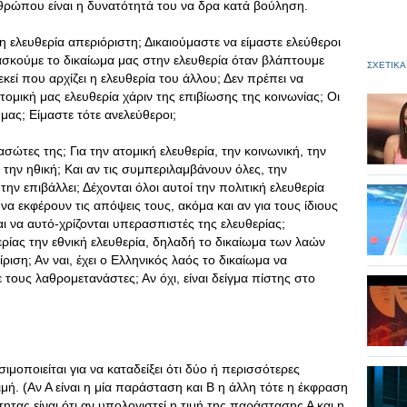
νθρώπου είναι η δυνατότητά του να δρα κατά βούληση.
η ελευθερία απεριόριστη; Δικαιούμαστε να είμαστε ελεύθεροι
 ασκούμε το δικαίωμα μας στην ελευθερία όταν βλάπτουμε
ΣΧΕΤΙΚΑ
κεί που αρχίζει η ελευθερία του άλλου; Δεν πρέπει να
ομική μας ελευθερία χάριν της επιβίωσης της κοινωνίας; Οι
 μας; Είμαστε τότε ανελεύθεροι;
ασώτες της; Για την ατομική ελευθερία, την κοινωνική, την
 την ηθική; Και αν τις συμπεριλαμβάνουν όλες, την
ην επιβάλλει; Δέχονται όλοι αυτοί την πολιτική ελευθερία
α εκφέρουν τις απόψεις τους, ακόμα και αν για τους ίδιους
ται να αυτό-χρίζονται υπερασπιστές της ελευθερίας;
ρίας την εθνική ελευθερία, δηλαδή το δικαίωμα των λαών
ριση; Αν ναι, έχει ο Ελληνικός λαός το δικαίωμα να
 τους λαθρομετανάστες; Αν όχι, είναι δείγμα πίστης στο
σιμοποιείται για να καταδείξει ότι δύο ή περισσότερες
ιμή. (Αν Α είναι η μία παράσταση και Β η άλλη τότε η έκφραση
τητας είναι ότι αν υπολογιστεί η τιμή της παράστασης Α και η