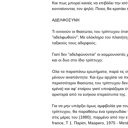
Και πως μπορεί κανείς να επιβάλει την ι
κονταίνοντας τον ψηλό; Ποιος θα κρατάει
ΑΔΕΛΦΟΣΥΝΗ
Τι εννοούν οι θιασώτες του τρίπτυχου ότ
"αδελφωθούν"; Με ολόκληρο τον πλανήτη;
ταξικούς τους αδερφούς;
Γιατί δεν "αδελφώνονται" οι κομμουνιστές 
και οι δυο στο ίδιο τρίπτυχο;
Ολα τα παραπάνω ερωτήματα, παρά τις συ
μένουν αναπάντητα. Και έχω αρχίσει να πι
περισσότεροι θιασώτες του τρίπτυχου δεν
εμένα) και αφ' εταίρου γιατί υποψιάζομαι
αριστερά από τα ευήκοα στερεότυπα της.
Για να μην υπάρξει όμως αμφιβολία για το
τρίπτυχου, θα παραθέσω ένα τραγουδάκι 
στις μέρες του (1880), παρμένο από την
france, Τ 1. Παρίσι, Maspero, 1975 - Μετ