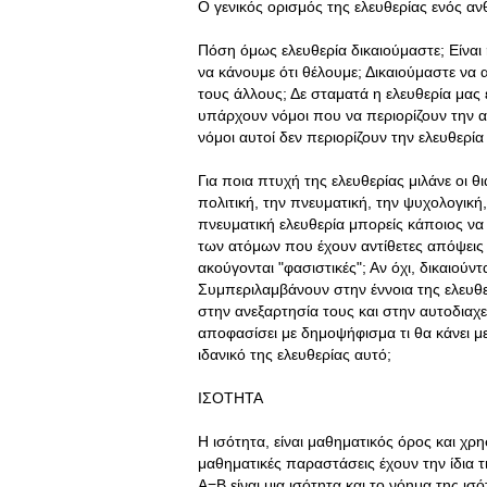
Ο γενικός ορισμός της ελευθερίας ενός α
Πόση όμως ελευθερία δικαιούμαστε; Είναι 
να κάνουμε ότι θέλουμε; Δικαιούμαστε να
τους άλλους; Δε σταματά η ελευθερία μας ε
υπάρχουν νόμοι που να περιορίζουν την ατ
νόμοι αυτοί δεν περιορίζουν την ελευθερία
Για ποια πτυχή της ελευθερίας μιλάνε οι θι
πολιτική, την πνευματική, την ψυχολογική,
πνευματική ελευθερία μπορείς κάποιος να τ
των ατόμων που έχουν αντίθετες απόψεις ν
ακούγονται "φασιστικές"; Αν όχι, δικαιούν
Συμπεριλαμβάνουν στην έννοια της ελευθε
στην ανεξαρτησία τους και στην αυτοδιαχεί
αποφασίσει με δημοψήφισμα τι θα κάνει με
ιδανικό της ελευθερίας αυτό;
ΙΣΟΤΗΤΑ
Η ισότητα, είναι μαθηματικός όρος και χρη
μαθηματικές παραστάσεις έχουν την ίδια τ
Α=Β είναι μια ισότητα και το νόημα της ισό