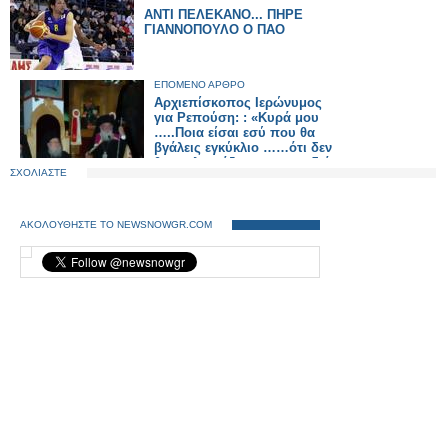
ΑΝΤΙ ΠΕΛΕΚΑΝΟ... ΠΗΡΕ
ΓΙΑΝΝΟΠΟΥΛΟ Ο ΠΑΟ
ΕΠΟΜΕΝΟ ΑΡΘΡΟ
Αρχιεπίσκοπος Ιερώνυμος
για Ρεπούση: : «Κυρά μου
…..Ποια είσαι εσύ που θα
βγάλεις εγκύκλιο ……ότι δεν
θα εκκλησιάζονται τα παιδιά;.
ΣΧΟΛΙΑΣΤΕ
Τους ρώτησες τους γονείς;»
ΑΚΟΛΟΥΘΗΣΤΕ ΤΟ NEWSNOWGR.COM