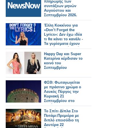
πληρωμής των
συντάξεων μηνών
Αυγούστου και
Σεπτεμβρίου 2026.
Έλλη Κοκκίνου για
«Don’t Forget the
Lyrics»: Δεν έχω ιδέα
τι θα κάνει το κανάλι -
Τα γυρίσματα έχουν
τελειώσει από αρχές
Σεπτεμβρίου...
Happy Day και Super
Κατερίνα κέρδισαν το
κοινό του
Σεπτεμβρίου
ΦΣΘ: Φωταγωγείται
με πράσινο χρώμα ο
Λευκός Πύργος την
Κυριακή 21
Σεπτεμβρίου στο
πλαίσιο του
εορτασμού της
Το Σπίτι Δίπλα Στο
Ημέρας
Ποτάμι:Πρεμιέρα με
Φαρμακοποιού
διπλό επεισόδιο τη
Δευτέρα 22