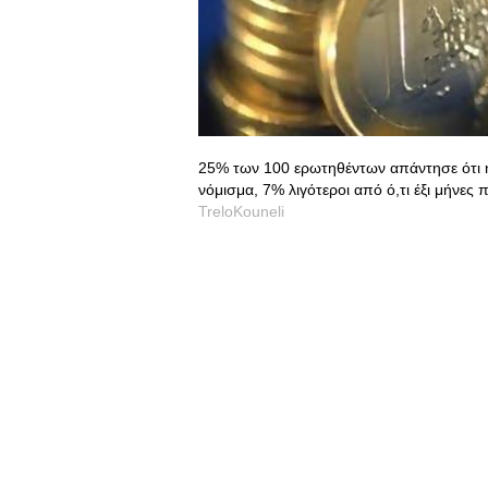
25% των 100 ερωτηθέντων απάντησε ότι η
νόμισμα, 7% λιγότεροι από ό,τι έξι μήνες π
TreloKouneli