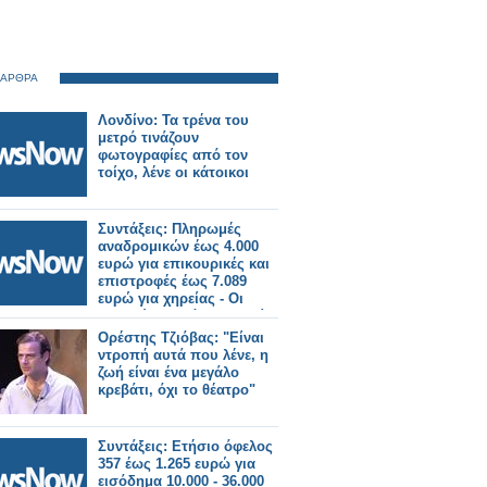
 ΑΡΘΡΑ
Λονδίνο: Τα τρένα του
μετρό τινάζουν
φωτογραφίες από τον
τοίχο, λένε οι κάτοικοι
Συντάξεις: Πληρωμές
αναδρομικών έως 4.000
ευρώ για επικουρικές και
επιστροφές έως 7.089
ευρώ για χηρείας - Οι
δικαιούχοι ανά κατηγορία.
Ορέστης Τζιόβας: "Είναι
ντροπή αυτά που λένε, η
ζωή είναι ένα μεγάλο
κρεβάτι, όχι το θέατρο"
Συντάξεις: Ετήσιο όφελος
357 έως 1.265 ευρώ για
εισόδημα 10.000 - 36.000