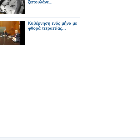
ξεπουλάνε...
Κυβέρνηση ενός μήνα με
φθορά τετραετίας...