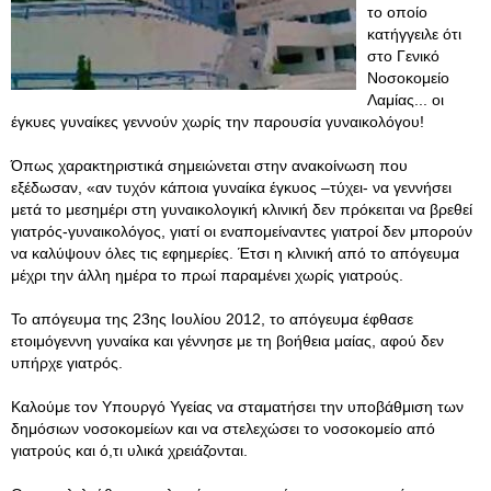
το οποίο
κατήγγειλε ότι
στο Γενικό
Νοσοκομείο
Λαμίας... οι
έγκυες γυναίκες γεννούν χωρίς την παρουσία γυναικολόγου!
Όπως χαρακτηριστικά σημειώνεται στην ανακοίνωση που
εξέδωσαν, «αν τυχόν κάποια γυναίκα έγκυος –τύχει- να γεννήσει
μετά το μεσημέρι στη γυναικολογική κλινική δεν πρόκειται να βρεθεί
γιατρός-γυναικολόγος, γιατί οι εναπομείναντες γιατροί δεν μπορούν
να καλύψουν όλες τις εφημερίες. Έτσι η κλινική από το απόγευμα
μέχρι την άλλη ημέρα το πρωί παραμένει χωρίς γιατρούς.
Το απόγευμα της 23ης Ιουλίου 2012, το απόγευμα έφθασε
ετοιμόγεννη γυναίκα και γέννησε με τη βοήθεια μαίας, αφού δεν
υπήρχε γιατρός.
Καλούμε τον Υπουργό Υγείας να σταματήσει την υποβάθμιση των
δημόσιων νοσοκομείων και να στελεχώσει το νοσοκομείο από
γιατρούς και ό,τι υλικά χρειάζονται.