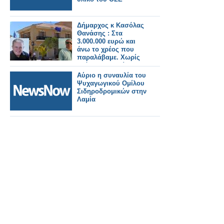
Δήμαρχος κ Κασόλας
Θανάσης : Στα
3.000.000 ευρώ και
άνω το χρέος που
παραλάβαμε. Χωρίς
ανάθεση , χωρίς
σύμβαση και χωρίς
Αύριο η συναυλία του
τιμολόγια 900.000
Ψυχαγωγικού Ομίλου
ευρώ
Σιδηροδρομικών στην
Λαμία