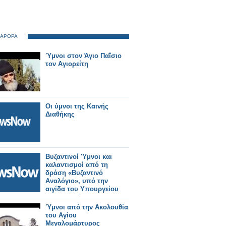
 ΑΡΘΡΑ
Ύμνοι στον Άγιο Παΐσιο
τον Αγιορείτη
Οι ύμνοι της Καινής
Διαθήκης
Βυζαντινοί Ύμνοι και
καλαντισμοί από τη
δράση «Βυζαντινό
Αναλόγιο», υπό την
αιγίδα του Υπουργείου
Πολιτισμού.
Ύμνοι από την Ακολουθία
του Αγίου
Μεγαλομάρτυρος