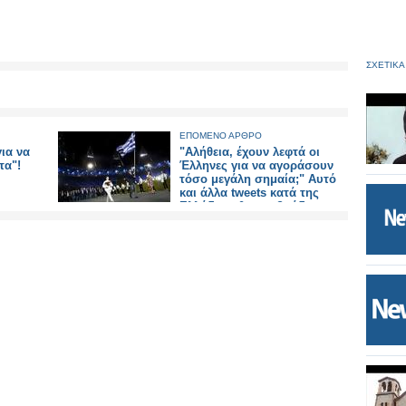
ΣΧΕΤΙΚΑ
ΕΠΟΜΕΝΟ ΑΡΘΡΟ
ια να
"Αλήθεια, έχουν λεφτά οι
τα"!
Έλληνες για να αγοράσουν
τόσο μεγάλη σημαία;" Αυτό
και άλλα tweets κατά της
Ελλάδας χθες το βράδυ