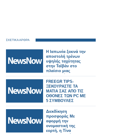
ΣΧΕΤΙΚΑ ΑΡΘΡΑ
Η Ιαπωνία ξεκινά την
αποστολή τρένων
υψηλής ταχύτητας
στην Ταϊβάν στο
πλαίσιο μιας
σημαντικής
σιδηροδρομικής
FREEGR TIPS-
παραγγελίας.
ΞΕΚΟΥΡΑΣΤΕ ΤΑ
ΜΑΤΙΑ ΣΑΣ ΑΠΟ ΤΙΣ
ΟΘΟΝΕΣ ΤΩΝ PC ME
5 ΣΥΜΒΟΥΛΕΣ
Διεκδίκηση
προσφοράς Με
αφορμή την
ονομαστική της
εορτή, η Τίνα