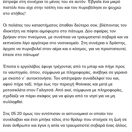
έστρεψε στη συνέχεια το μένος του σε αυτόν. Έβγαλε ένα μικρό
πιστόλι που είχε στην τσέπη του και τον πυροβόλησε εν ψυχρώ
στο στήθος!
Οι πελάτες του καταστήματος έπαθαν δεύτερο σοκ, βλέποντας τον
ιδιοκτήτη να πέφτει αιμόφυρτο στο πάτωμα. Δύο σφαίρες τον
βρήκαν στον πνεύμονα, με συνέπεια να τραυματιστεί σοβαρά και να
εκπνεύσει λίγο αργότερα στο νοσοκομείο. Στη συνέχεια ο δράστης,
άρχισε να πυροβολεί στον αέρα και ο κόσμος, για να προστατευτεί,
έπεσε στο πάτωμα!
Έπειτα ο εργολάβος έφυγε τρέχοντας από το μπαρ και πήγε προς
το ναυπηγείο, όπου, σύμφωνα με πληροφορίες, ανέβηκε σε γερανό
με σκοπό ν΄ αυτοκτονήσει. Τον απέτρεψαν συνάδελφοί του και,
αφού πήρε ταξί, πήγε έως την περιοχή Φοίνικας και μετά με
μοτοσικλέτα στον Γαλησσά. Από εκεί, σύμφωνα με πληροφορίες,
σχεδίαζε να πάρει σκάφος για να φύγει από το νησί για να μη
συλληφθεί.
Στις 05:20 όμως τον εντόπισαν οι αστυνομικοί οι οποίοι τον
συνέλαβαν και έτσι μπήκε τέλος στο θρίλερ που στοίχισε τη ζωή σε
έναν άνθρωπο και έγινε η αιτία να τραυματιστεί σοβαρά ένας άλλος.