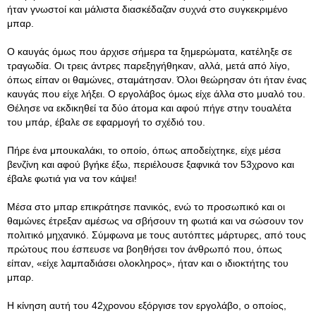
ήταν γνωστοί και μάλιστα διασκέδαζαν συχνά στο συγκεκριμένο
μπαρ.
Ο καυγάς όμως που άρχισε σήμερα τα ξημερώματα, κατέληξε σε
τραγωδία. Οι τρεις άντρες παρεξηγήθηκαν, αλλά, μετά από λίγο,
όπως είπαν οι θαμώνες, σταμάτησαν. Όλοι θεώρησαν ότι ήταν ένας
καυγάς που είχε λήξει. Ο εργολάβος όμως είχε άλλα στο μυαλό του.
Θέλησε να εκδικηθεί τα δύο άτομα και αφού πήγε στην τουαλέτα
του μπάρ, έβαλε σε εφαρμογή το σχέδιό του.
Πήρε ένα μπουκαλάκι, το οποίο, όπως αποδείχτηκε, είχε μέσα
βενζίνη και αφού βγήκε έξω, περιέλουσε ξαφνικά τον 53χρονο και
έβαλε φωτιά για να τον κάψει!
Μέσα στο μπαρ επικράτησε πανικός, ενώ το προσωπικό και οι
θαμώνες έτρεξαν αμέσως να σβήσουν τη φωτιά και να σώσουν τον
πολιτικό μηχανικό. Σύμφωνα με τους αυτόπτες μάρτυρες, από τους
πρώτους που έσπευσε να βοηθήσει τον άνθρωπό που, όπως
είπαν, «είχε λαμπαδιάσει ολοκληρος», ήταν και ο ιδιοκτήτης του
μπαρ.
Η κίνηση αυτή του 42χρονου εξόργισε τον εργολάβο, ο οποίος,