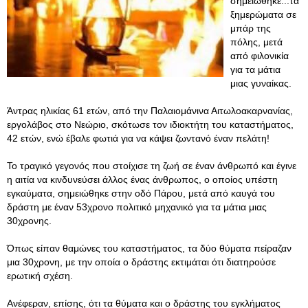
σημειώθηκε...τα
ξημερώματα σε
μπάρ της
πόλης, μετά
από φιλονικία
για τα μάτια
μιας γυναίκας.
Άντρας ηλικίας 61 ετών, από την Παλαιομάνινα Αιτωλοακαρνανίας,
εργολάβος στο Νεώριο, σκότωσε τον ιδιοκτήτη του καταστήματος,
42 ετών, ενώ έβαλε φωτιά για να κάψει ζωντανό έναν πελάτη!
Το τραγικό γεγονός που στοίχισε τη ζωή σε έναν άνθρωπό και έγινε
η αιτία να κινδυνεύσει άλλος ένας άνθρωπος, ο οποίος υπέστη
εγκαύματα, σημειώθηκε στην οδό Πάρου, μετά από καυγά του
δράστη με έναν 53χρονο πολιτικό μηχανικό για τα μάτια μιας
30χρονης.
Όπως είπαν θαμώνες του καταστήματος, τα δύο θύματα πείραζαν
μια 30χρονη, με την οποία ο δράστης εκτιμάται ότι διατηρούσε
ερωτική σχέση.
Ανέφεραν, επίσης, ότι τα θύματα και ο δράστης του εγκλήματος