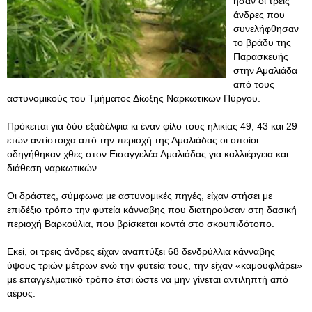
ήσαν οι τρεις
άνδρες που
συνελήφθησαν
το βράδυ της
Παρασκευής
στην Αμαλιάδα
από τους
αστυνομικούς του Τμήματος Δίωξης Ναρκωτικών Πύργου.
Πρόκειται για δύο εξαδέλφια κι έναν φίλο τους ηλικίας 49, 43 και 29
ετών αντίστοιχα από την περιοχή της Αμαλιάδας οι οποίοι
οδηγήθηκαν χθες στον Εισαγγελέα Αμαλιάδας για καλλιέργεια και
διάθεση ναρκωτικών.
Οι δράστες, σύμφωνα με αστυνομικές πηγές, είχαν στήσει με
επιδέξιο τρόπο την φυτεία κάνναβης που διατηρούσαν στη δασική
περιοχή Βαρκούλια, που βρίσκεται κοντά στο σκουπιδότοπο.
Εκεί, οι τρεις άνδρες είχαν αναπτύξει 68 δενδρύλλια κάνναβης
ύψους τριών μέτρων ενώ την φυτεία τους, την είχαν «καμουφλάρει»
με επαγγελματικό τρόπο έτσι ώστε να μην γίνεται αντιληπτή από
αέρος.