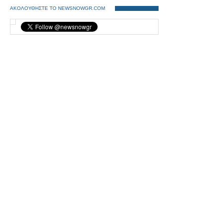
ΑΚΟΛΟΥΘΗΣΤΕ ΤΟ NEWSNOWGR.COM