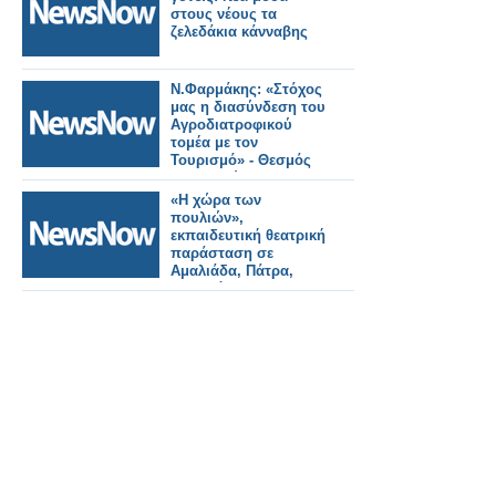
στους νέους τα
ζελεδάκια κάνναβης
Ν.Φαρμάκης: «Στόχος
μας η διασύνδεση του
Αγροδιατροφικού
τομέα με τον
Τουρισμό» - Θεσμός
με θερμούς
υποστηρικτές το
«Η χώρα των
Φεστιβάλ «Κερνάμε
πουλιών»,
Ελλάδα» στην
εκπαιδευτική θεατρική
Αμαλιάδα
παράσταση σε
Αμαλιάδα, Πάτρα,
Μεσολόγγι με
ελεύθερη είσοδο