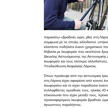
παρακάτω «βραδινές ώρες χθες στη Λάρι
σύμφωνα με τις οποίες αλλοδαποί, υπήκο
κλαπέντα ποδήλατα έναντι χρηματικού πο
Αλβανία με λεωφορείο που εκτελούσε δρομ
Δίκυκλης Αστυνόμευσης της Αστυνομικής 
λεωφορείο και τους τέσσερις αλλοδαπούς
Υποδιεύθυνση Ασφαλείας Λάρισας.
Όπως προέκυψε από την αστυνομική έρευν
στη Λάρισα είχαν αφαιρέσει από κοινού 
λεωφορείου και το είχαν παραδώσει έναν
συλληφθέντες ομοεθνείς τους, ηλικίας 43
επικοινωνία που είχαν μεταξύ τους, προκε
προαναφερόμενο λεωφορείο βραδινές ώρες
άγνωστους παραλήπτες.