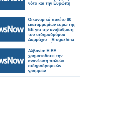
νότο και την Ευρώπη
Οικονομικό πακέτο 90
εκατομμυρίων ευρώ της
ΕΕ για την αναβάθμιση
του σιδηροδρόμου
Δυρράχιο – Rrogozhina
στην Αλβανία
Αλβανία: Η ΕΕ
χρηματοδοτεί την
ανανέωση παλιών
σιδηροδρομικών
γραμμών