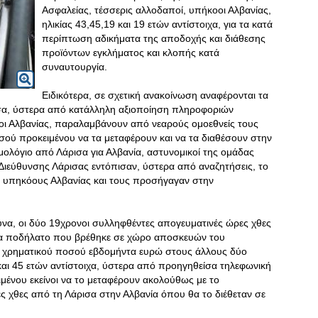
Ασφαλείας, τέσσερις αλλοδαποί, υπήκοοι Αλβανίας,
ηλικίας 43,45,19 και 19 ετών αντίστοιχα, για τα κατά
περίπτωση αδικήματα της αποδοχής και διάθεσης
προϊόντων εγκλήματος και κλοπής κατά
συναυτουργία.
Ειδικότερα, σε σχετική ανακοίνωση αναφέρονται τα
σα, ύστερα από κατάλληλη αξιοποίηση πληροφοριών
οι Αλβανίας, παραλαμβάνουν από νεαρούς ομοεθνείς τους
σού προκειμένου να τα μεταφέρουν και να τα διαθέσουν στην
ολόγιο από Λάρισα για Αλβανία, αστυνομικοί της ομάδας
Διεύθυνσης Λάρισας εντόπισαν, ύστερα από αναζητήσεις, το
, υπηκόους Αλβανίας και τους προσήγαγαν στην
α, οι δύο 19χρονοι συλληφθέντες απογευματινές ώρες χθες
ένα ποδήλατο που βρέθηκε σε χώρο αποσκευών του
τι χρηματικού ποσού εβδομήντα ευρώ στους άλλους δύο
 και 45 ετών αντίστοιχα, ύστερα από προηγηθείσα τηλεφωνική
ιμένου εκείνοι να το μεταφέρουν ακολούθως με το
 χθες από τη Λάρισα στην Αλβανία όπου θα το διέθεταν σε