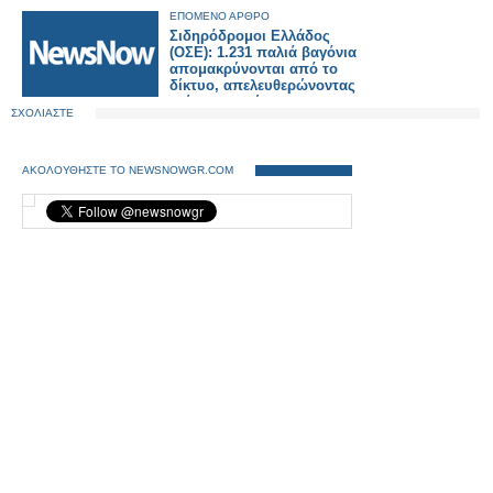
ΕΠΟΜΕΝΟ ΑΡΘΡΟ
Σιδηρόδρομοι Ελλάδος
(ΟΣΕ): 1.231 παλιά βαγόνια
απομακρύνονται από το
δίκτυο, απελευθερώνοντας
κρίσιμους χώρους και
ΣΧΟΛΙΑΣΤΕ
ενισχύοντας την ασφάλεια
των εγκαταστάσεων.
ΑΚΟΛΟΥΘΗΣΤΕ ΤΟ NEWSNOWGR.COM