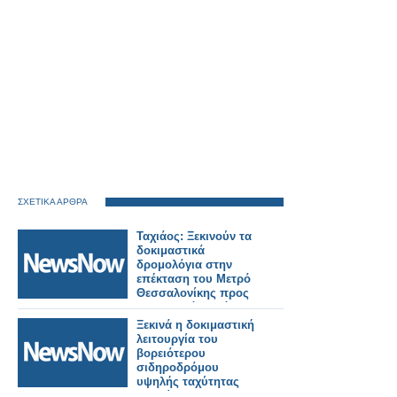
ΣΧΕΤΙΚΑ ΑΡΘΡΑ
Ταχιάος: Ξεκινούν τα
δοκιμαστικά
δρομολόγια στην
επέκταση του Μετρό
Θεσσαλονίκης προς
Καλαμαριά – Στόχος η
λειτουργία έως το
Ξεκινά η δοκιμαστική
τέλος του μήνα.
λειτουργία του
βορειότερου
σιδηροδρόμου
υψηλής ταχύτητας
της Κίνας.