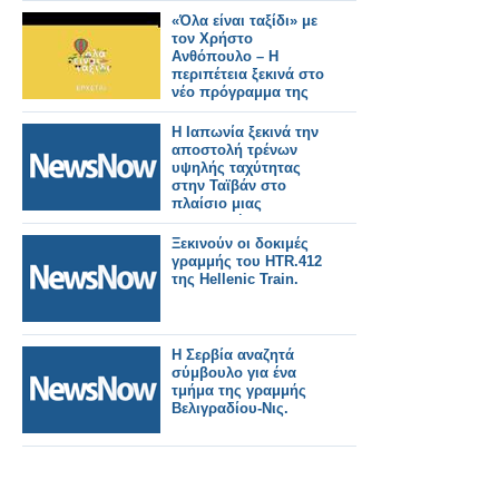
«Όλα είναι ταξίδι» με
τον Χρήστο
Ανθόπουλο – Η
περιπέτεια ξεκινά στο
νέο πρόγραμμα της
ΕΡΤ
Η Ιαπωνία ξεκινά την
αποστολή τρένων
υψηλής ταχύτητας
στην Ταϊβάν στο
πλαίσιο μιας
σημαντικής
σιδηροδρομικής
Ξεκινούν οι δοκιμές
παραγγελίας.
γραμμής του HTR.412
της Hellenic Train.
Η Σερβία αναζητά
σύμβουλο για ένα
τμήμα της γραμμής
Βελιγραδίου-Νις.