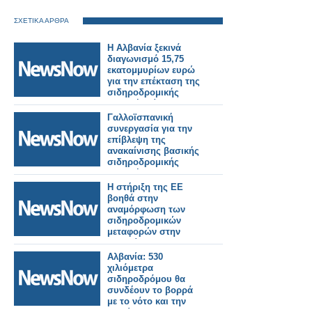
ΣΧΕΤΙΚΑ ΑΡΘΡΑ
Η Αλβανία ξεκινά
διαγωνισμό 15,75
εκατομμυρίων ευρώ
για την επέκταση της
σιδηροδρομικής
γραμμής Τίρανα-
Δυρράχιο.
Γαλλοϊσπανική
συνεργασία για την
επίβλεψη της
ανακαίνισης βασικής
σιδηροδρομικής
γραμμής στην
Αλβανία.
Η στήριξη της ΕΕ
βοηθά στην
αναμόρφωση των
σιδηροδρομικών
μεταφορών στην
Αλβανία
Αλβανία: 530
χιλιόμετρα
σιδηροδρόμου θα
συνδέουν το βορρά
με το νότο και την