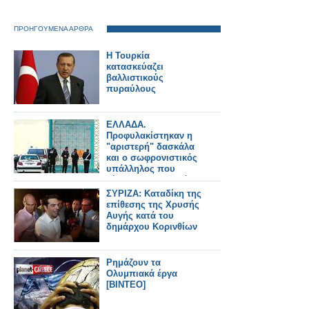
ΠΡΟΗΓΟΥΜΕΝΑ ΑΡΘΡΑ
Η Τουρκία
κατασκεύαζει
βαλλιστικούς
πυραύλους
ΕΛΛΑΔΑ.
Προφυλακίστηκαν η
"αριστερή" δασκάλα
και ο σωφρονιστικός
υπάλληλος που
γέμισαν ναρκωτικά τις
φυλακές Τρικάλων
ΣΥΡΙΖΑ: Καταδίκη της
επίθεσης της Χρυσής
Αυγής κατά του
δημάρχου Κορινθίων
Ρημάζουν τα
Ολυμπιακά έργα
[BINTEO]