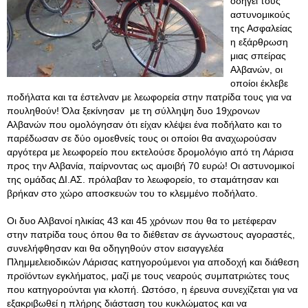
οδηγεί τους
αστυνομικούς
της Ασφαλείας
η εξάρθρωση
μιας σπείρας
Αλβανών, οι
οποίοι έκλεβε
ποδήλατα και τα έστελναν με λεωφορεία στην πατρίδα τους για να
πουληθούν! Όλα ξεκίνησαν με τη σύλληψη δυο 19χρονων
Αλβανών που ομολόγησαν ότι είχαν κλέψει ένα ποδήλατο και το
παρέδωσαν σε δύο ομοεθνείς τους οι οποίοι θα αναχωρούσαν
αργότερα με λεωφορείο που εκτελούσε δρομολόγιο από τη Λάρισα
προς την Αλβανία, παίρνοντας ως αμοιβή 70 ευρώ! Οι αστυνομικοί
της ομάδας ΔΙ.ΑΣ. πρόλαβαν το λεωφορείο, το σταμάτησαν και
βρήκαν στο χώρο αποσκευών του το κλεμμένο ποδήλατο.
Οι δυο Αλβανοί ηλικίας 43 και 45 χρόνων που θα το μετέφεραν
στην πατρίδα τους όπου θα το διέθεταν σε άγνωστους αγοραστές,
συνελήφθησαν και θα οδηγηθούν στον εισαγγελέα
Πλημμελειοδικών Λάρισας κατηγορούμενοι για αποδοχή και διάθεση
προϊόντων εγκλήματος, μαζί με τους νεαρούς συμπατριώτες τους
που κατηγορούνται για κλοπή. Ωστόσο, η έρευνα συνεχίζεται για να
εξακριβωθεί η πλήρης διάσταση του κυκλώματος και να