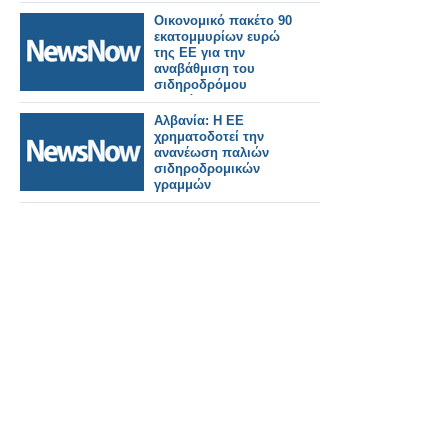
Ευρώπη
Οικονομικό πακέτο 90
εκατομμυρίων ευρώ
της ΕΕ για την
αναβάθμιση του
σιδηροδρόμου
Δυρράχιο –
Rrogozhina στην
Αλβανία: Η ΕΕ
Αλβανία
χρηματοδοτεί την
ανανέωση παλιών
σιδηροδρομικών
γραμμών