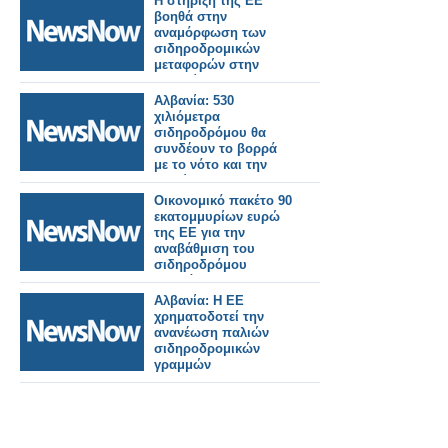
Η στήριξη της ΕΕ
βοηθά στην
αναμόρφωση των
σιδηροδρομικών
μεταφορών στην
Αλβανία
Αλβανία: 530
χιλιόμετρα
σιδηροδρόμου θα
συνδέουν το βορρά
με το νότο και την
Ευρώπη
Οικονομικό πακέτο 90
εκατομμυρίων ευρώ
της ΕΕ για την
αναβάθμιση του
σιδηροδρόμου
Δυρράχιο –
Rrogozhina στην
Αλβανία: Η ΕΕ
Αλβανία
χρηματοδοτεί την
ανανέωση παλιών
σιδηροδρομικών
γραμμών