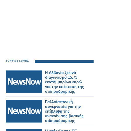
ΣΧΕΤΙΚΑ ΑΡΘΡΑ
Η Αλβανία ξεκινά
διαγωνισμό 15,75
εκατομμυρίων ευρώ
για την επέκταση της
σιδηροδρομικής
γραμμής Τίρανα-
Δυρράχιο.
Γαλλοϊσπανική
συνεργασία για την
επίβλεψη της
ανακαίνισης βασικής
σιδηροδρομικής
γραμμής στην
Αλβανία.